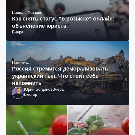
Война в Украине
Как снять статус "в розыске" онлайн:
объяснение юриста
Вчера
Политика
Россия стремится деморализовать
украинский тыл. Что стоит себе
напомнить
Юрий Богданов
Вчера
Блогер