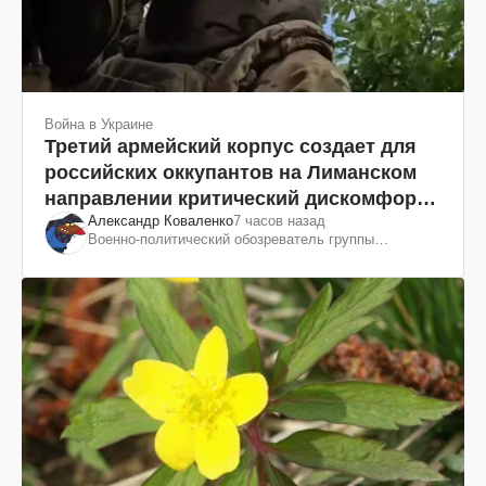
Война в Украине
Третий армейский корпус создает для
российских оккупантов на Лиманском
направлении критический дискомфорт:
Александр Коваленко
7 часов назад
как это удалось
Военно-политический обозреватель группы
"Информационное сопротивление"