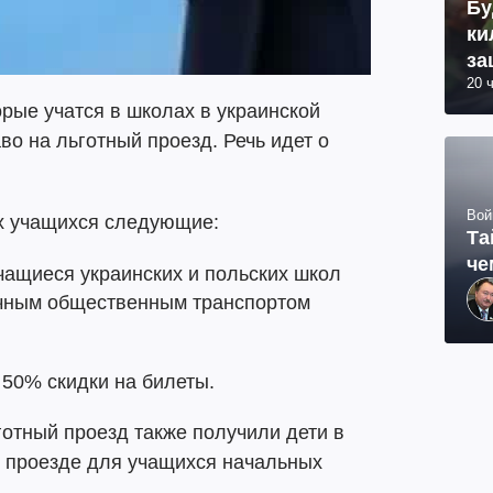
Бу
ки
за
20 
орые учатся в школах в украинской
во на льготный проезд. Речь идет о
Вой
х учащихся следующие:
Та
че
учащиеся украинских и польских школ
ичным общественным транспортом
 50% скидки на билеты.
отный проезд также получили дети в
м проезде для учащихся начальных