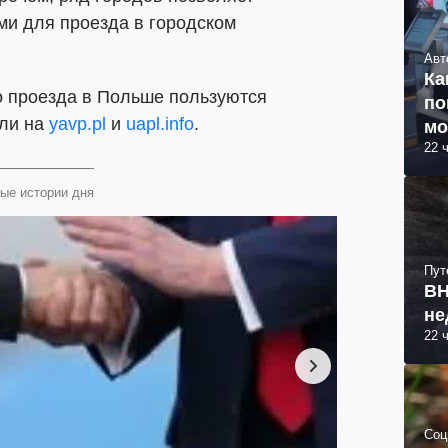
ми для проезда в городском
Авт
Ка
о проезда в Польше пользуются
по
или на
yavp.pl
и
uapl.info
.
мо
22 
ые истории дня
Пут
ВН
не
22 
Соц