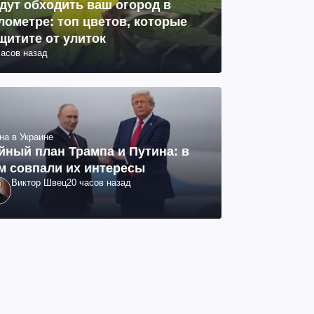
дут обходить ваш огород в
лометре: топ цветов, которые
щитите от улиток
часов назад
на в Украине
йный план Трампа и Путина: в
м совпали их интересы
Виктор Швец
20 часов назад