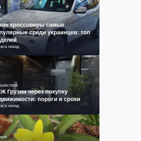
о
кие кроссоверы самые
пулярные среди украинцев: топ
делей
часа назад
ешествия
Ж Грузии через покупку
движимости: пороги и сроки
часа назад
иум