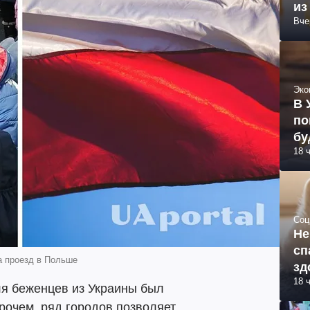
из
Вче
Эко
В 
по
бу
18 
Соц
Не
сп
а проезд в Польше
зд
18 
я беженцев из Украины был
рочем, ряд городов позволяет