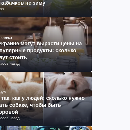
 кабачков не зиму
ра
номика
Украине могут вырасти цены на
пулярные продукты: сколько
дут стоить
часов назад
иум
 так, как у людей: сколько нужно
ать собаке, чтобы быть
оровой
часов назад