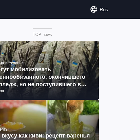
Rus
TOP news
на в Украине
гут мобилизовать
еннообязанного, окончившего
лледж, но не поступившего в
ра
з: объяснение юриста
епты
 вкусу как киви: рецепт варенья