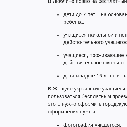
В Люблине право на бесплатный
дети до 7 лет – на основа
ребенка;
учащиеся начальной и не
действительного учащегос
учащиеся, проживающие 
действительное школьное
дети младше 16 лет с инв
В Жешуве украинские учащиеся и
пользоваться бесплатным проез
этого нужно оформить городскую 
оформления нужны:
фотография учащегося;