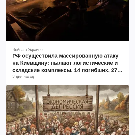
Война в Украине
РФ осуществила массированную атаку
на Киевщину: пылают логистические и
складские комплексы, 14 погибших, 27
3 дня назад
раненых (фото, видео)