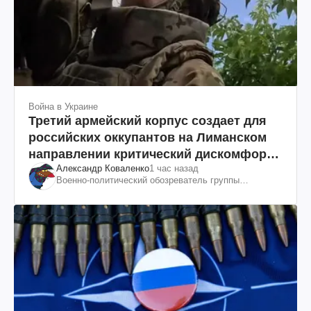
Война в Украине
Третий армейский корпус создает для
российских оккупантов на Лиманском
направлении критический дискомфорт:
Александр Коваленко
1 час назад
как это удалось
Военно-политический обозреватель группы
"Информационное сопротивление"