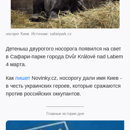
носорог Киев. Источник: safaripark.cz
Детеныш двурогого носорога появился на свет
в Сафари-парке города Dvůr Králové nad Labem
4 марта.
Как
пишет
Novinky.cz, носорогу дали имя Киев -
в честь украинских героев, которые сражаются
против российских оккупантов.
Главные истории дня