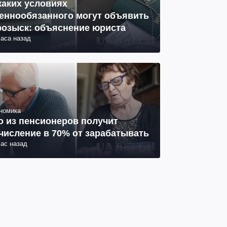
каких условиях
еннообязанного могут объявить
розыск: объяснение юриста
часа назад
номика
о из пенсионеров получит
числение в 70% от зарабатывать
час назад