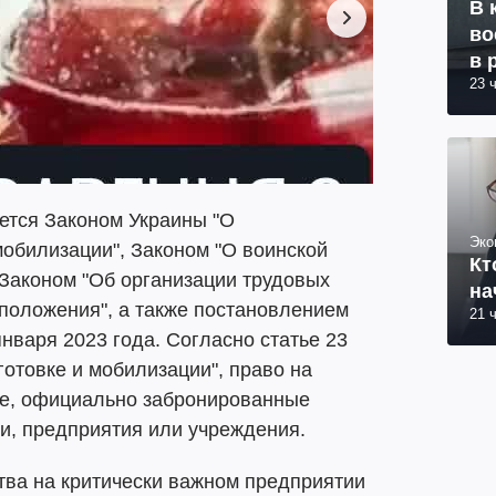
В 
во
в 
23 
ется Законом Украины "О
Эко
обилизации", Законом "О воинской
Кт
 Законом "Об организации трудовых
на
положения", а также постановлением
21 
нваря 2023 года. Согласно статье 23
отовке и мобилизации", право на
ые, официально забронированные
и, предприятия или учреждения.
тва на критически важном предприятии