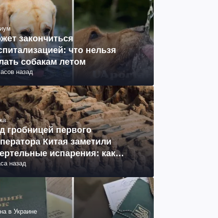
иум
жет закончиться
спитализацией: что нельзя
лать собакам летом
часов назад
ка
д гробницей первого
ператора Китая заметили
ертельные испарения: как
аса назад
разовались (фото)
на в Украине