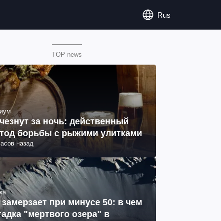
Rus
TOP news
иум
чезнут за ночь: действенный
тод борьбы с рыжими улитками
часов назад
ка
 замерзает при минусе 50: в чем
гадка "мертвого озера" в