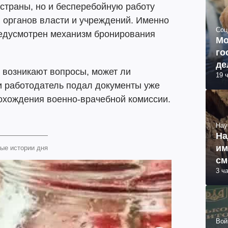
 страны, но и бесперебойную работу
 органов власти и учреждений. Именно
Соц
редусмотрен механизм бронирования
Мо
го
де
о возникают вопросы, может ли
19 
ли работодатель подал документы уже
рохождения военно-врачебной комиссии.
Нау
На
им
ые истории дня
см
3 ч
об
Вой