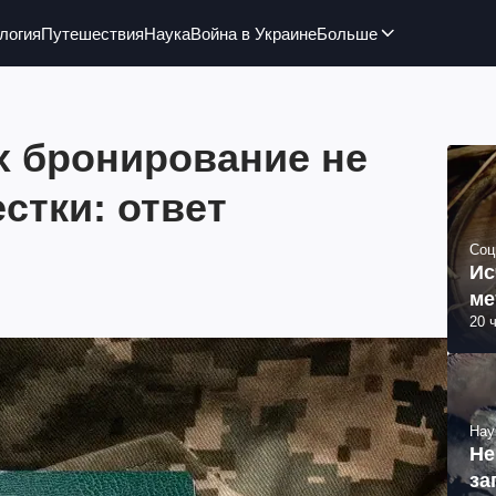
логия
Путешествия
Наука
Война в Украине
Больше
х бронирование не
естки: ответ
Соц
Ис
ме
20 
Нау
Не
за