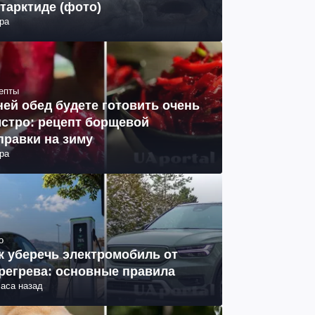
тарктиде (фото)
ра
епты
ней обед будете готовить очень
стро: рецепт борщевой
правки на зиму
ра
о
к уберечь электромобиль от
регрева: основные правила
часа назад