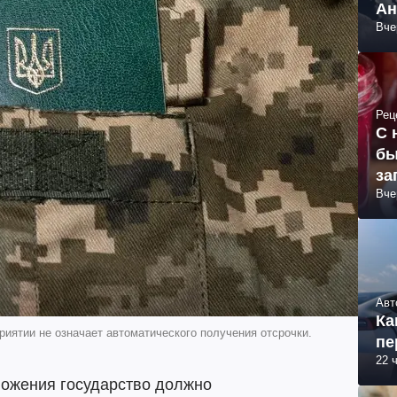
Ан
Вче
Рец
С 
бы
за
Вче
Авт
Ка
иятии не означает автоматического получения отсрочки.
пе
22 
ложения государство должно