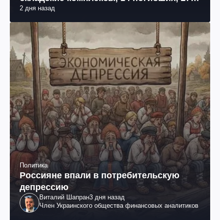
2 дня назад
раненых (фото, видео)
Политика
Россияне впали в потребительскую
депрессию
Виталий Шапран
3 дня назад
Член Украинского общества финансовых аналитиков