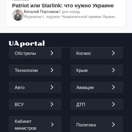
Patriot или Starlink: что нужно Украине
Виталий Портников
3 дня назад
Журналист, лауреат Национальной премии Украины
им. Шевченко
Обстрелы
Космос
Технологии
Крым
Авто
Авиация
ВСУ
ДТП
Кабинет
Политика
министров