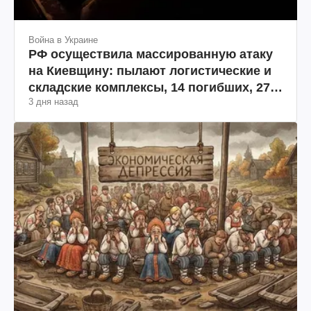
Война в Украине
РФ осуществила массированную атаку
на Киевщину: пылают логистические и
складские комплексы, 14 погибших, 27
3 дня назад
раненых (фото, видео)