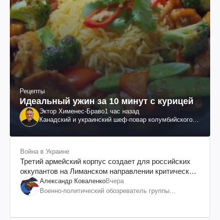
Рецепты
Идеальный ужин за 10 минут с курицей
Эктор Хименес-Браво
1 час назад
Канадский и украинский шеф-повар колумбийского
происхождения, бизнесмен, телеведущий
Война в Украине
Третий армейский корпус создает для российских
оккупантов на Лиманском направлении критический
дискомфорт: как это удалось
Александр Коваленко
Вчера
Военно-политический обозреватель группы
"Информационное сопротивление"