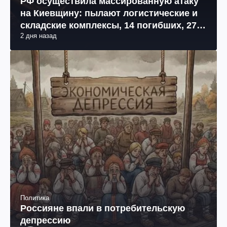
РФ осуществила массированную атаку
на Киевщину: пылают логистические и
складские комплексы, 14 погибших, 27
2 дня назад
раненых (фото, видео)
Политика
Россияне впали в потребительскую
депрессию