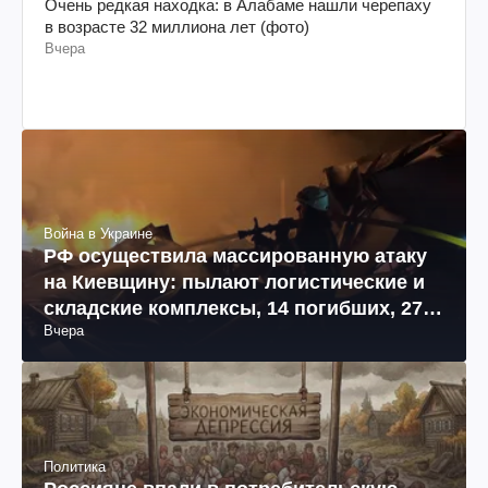
Очень редкая находка: в Алабаме нашли черепаху
в возрасте 32 миллиона лет (фото)
Вчера
Война в Украине
РФ осуществила массированную атаку
на Киевщину: пылают логистические и
складские комплексы, 14 погибших, 27
Вчера
раненых (фото, видео)
Политика