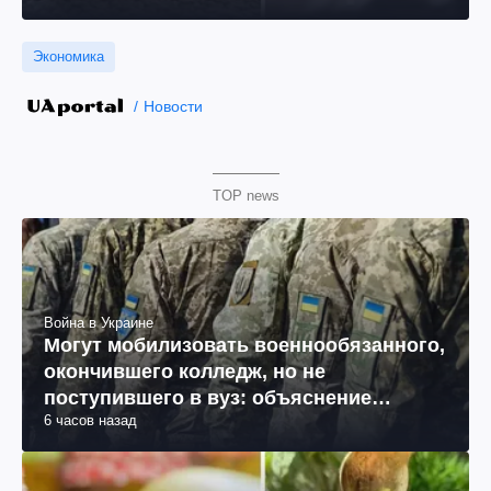
Экономика
Новости
TOP news
Война в Украине
Могут мобилизовать военнообязанного,
окончившего колледж, но не
поступившего в вуз: объяснение
6 часов назад
юриста