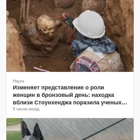
Наука
Изменяет представление о роли
женщин в бронзовый день: находка
вблизи Стоунхенджа поразила ученых
9 часов назад
(фото)