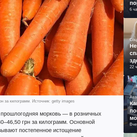
по
6 ч
Соц
Не
сп
зд
22 
Авт
рн за килограмм. Источник: getty images
Ка
по
 прошлогодняя морковь — в розничных
мо
80–46,50 грн за килограмм. Основной
Вче
азывают постепенное истощение