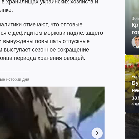
 в хранилищах украинских хозяйств и
ынке.
Вой
налитики отмечают, что оптовые
Кр
го
тся с дефицитом моркови надлежащего
ли вынуждены повышать отпускные
 выступает сезонное сокращение
конца периода хранения овощей.
Рец
ые истории дня
Бу
не
за
4 ч
ма