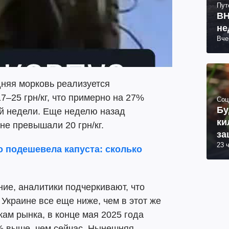
Пут
ВН
не
Вче
няя морковь реализуется
7–25 грн/кг, что примерно на 27%
Соц
Бу
й недели. Еще неделю назад
ки
е превышали 20 грн/кг.
за
23 
о подешевела капуста: сколько
ие, аналитики подчеркивают, что
Украине все еще ниже, чем в этот же
кам рынка, в конце мая 2025 года
% выше, чем сейчас. Нынешняя