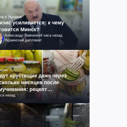
на в Украине
изис усиливается: к чему
товится Минск?
Александр Левченко
4 часа назад
Украинский дипломат
епты
дут хрустящие даже через
сколько месяцев после
мучивания: рецепт
аса назад
ринованных огурцов на зиму