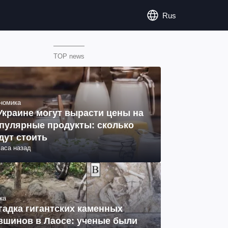
Rus
TOP news
номика
Украине могут вырасти цены на
пулярные продукты: сколько
дут стоить
часа назад
ка
гадка гигантских каменных
вшинов в Лаосе: ученые были