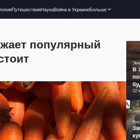
логия
Путешествия
Наука
Война в Украине
Больше
ожает популярный
стоит
Эко
В 
по
бу
22 
Нау
За
ку