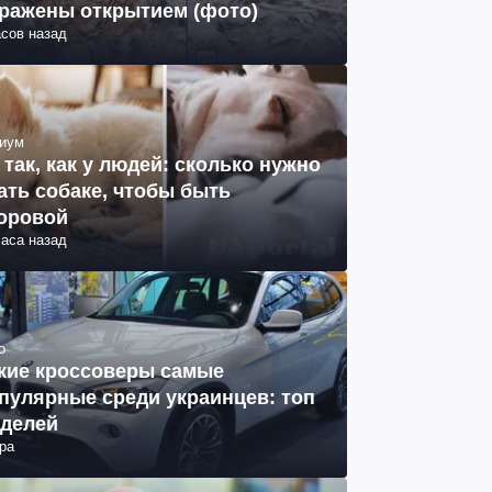
ражены открытием (фото)
асов назад
иум
 так, как у людей: сколько нужно
ать собаке, чтобы быть
оровой
часа назад
о
кие кроссоверы самые
пулярные среди украинцев: топ
делей
ра