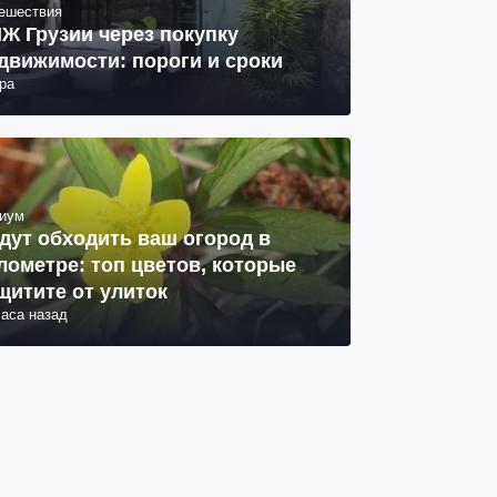
ешествия
Ж Грузии через покупку
движимости: пороги и сроки
ра
иум
дут обходить ваш огород в
лометре: топ цветов, которые
щитите от улиток
часа назад