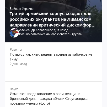
Война в Украине
Третий армейский корпус создает для
российских оккупантов на Лиманском
направлении критический дискомфорт:
Александр Коваленко
2 дня назад
как это удалось
Военно-политический обозреватель группы
"Информационное сопротивление"
Рецепты
По вкусу как киви: рецепт варенья из кабачков не
зиму
2 дня назад
Наука
Изменяет представление о роли женщин в
бронзовый день: находка вблизи Стоунхенджа
поразила ученых (фото)