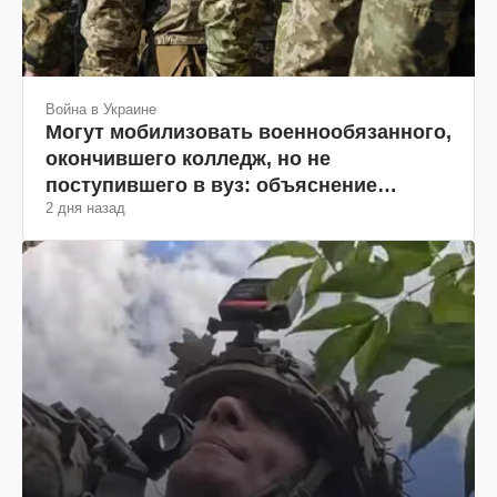
Война в Украине
Могут мобилизовать военнообязанного,
окончившего колледж, но не
поступившего в вуз: объяснение
2 дня назад
юриста