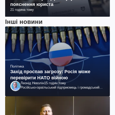
пояснення юриста
21 година тому
Інші новини
Політика
Захід проспав загрозу: Росія може
перевірити НАТО війною
Леонід Невзлін
15 годин тому
Російсько-ізраїльський підприємець і громадський
діяч, колишній віцепрезидент "ЮКОСа"