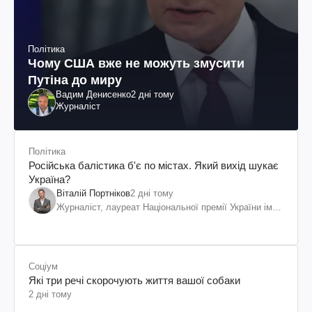
Політика
Чому США вже не можуть змусити
Путіна до миру
Вадим Денисенко
2 дні тому
Журналіст
Політика
Російська балістика б'є по містах. Який вихід шукає
Україна?
Віталій Портніков
2 дні тому
Журналіст, лауреат Національної премії України ім.
Шевченка
Соціум
Які три речі скорочують життя вашої собаки
2 дні тому