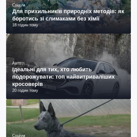
Соціум
Для прихильників природніх методів: як
боротись зі слимаками без хімії
18 годин тому
Авто
Ідеальні для тих, хто любить
подорожувати: топ найвитриваліших
кросоверів
20 годин тому
Соціум