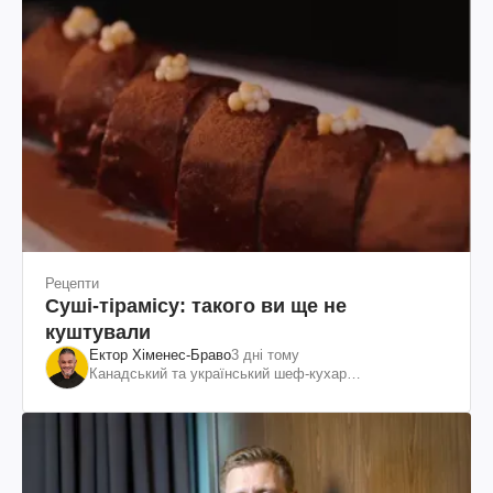
Рецепти
Суші-тірамісу: такого ви ще не
куштували
Ектор Хіменес-Браво
3 дні тому
Канадський та український шеф-кухар
колумбійського походження, бізнесмен, телеведучий