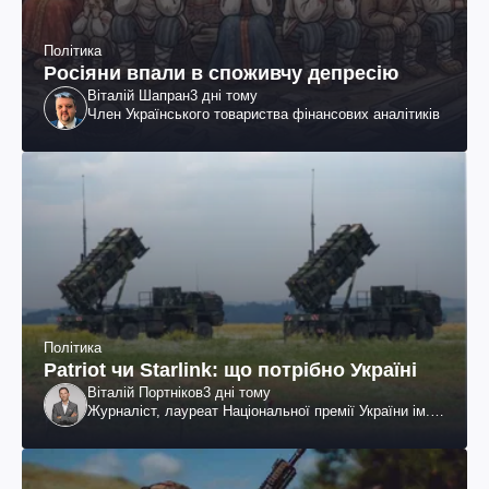
Політика
Росіяни впали в споживчу депресію
Віталій Шапран
3 дні тому
Член Українського товариства фінансових аналітиків
Політика
Patriot чи Starlink: що потрібно Україні
Віталій Портніков
3 дні тому
Журналіст, лауреат Національної премії України ім.
Шевченка