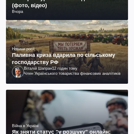
(фото, відео)
Вчора
Новини росії
Паливна криза вдарила по сільському
господарству РФ
Віталій Шапран
12 годин тому
Член Українського товариства фінансових аналітиків
Війна в Україні
Як зняти статус "у розшуку" онлайн: