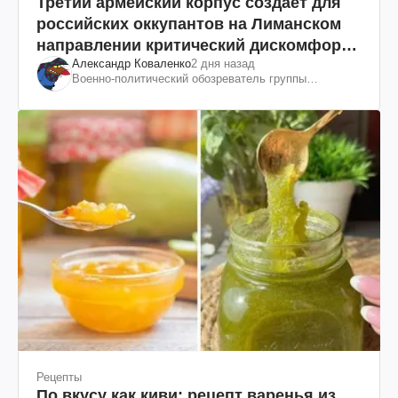
Третий армейский корпус создает для
российских оккупантов на Лиманском
направлении критический дискомфорт:
Александр Коваленко
2 дня назад
как это удалось
Военно-политический обозреватель группы
"Информационное сопротивление"
Рецепты
По вкусу как киви: рецепт варенья из