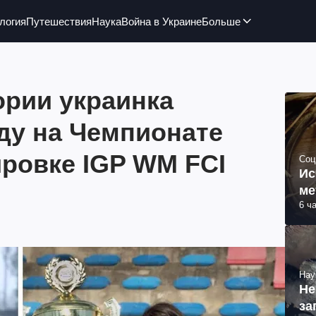
логия
Путешествия
Наука
Война в Украине
Больше
ории украинка
ду на Чемпионате
ировке IGP WM FCI
Соц
Ис
ме
6 ч
Нау
Не
за