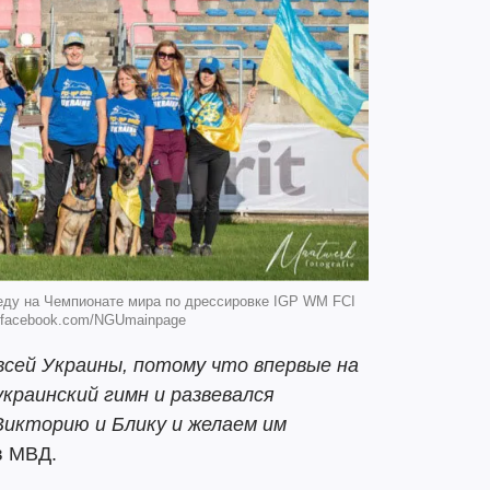
еду на Чемпионате мира по дрессировке IGP WM FCI
: facebook.com/NGUmainpage
всей Украины, потому что впервые на
украинский гимн и развевался
Викторию и Блику и желаем им
в МВД.