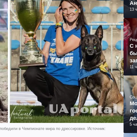
Ан
13 
Рец
С 
бы
за
11 
Соц
Мо
го
де
5 ч
победили в Чемпионате мира по дрессировке. Источник: