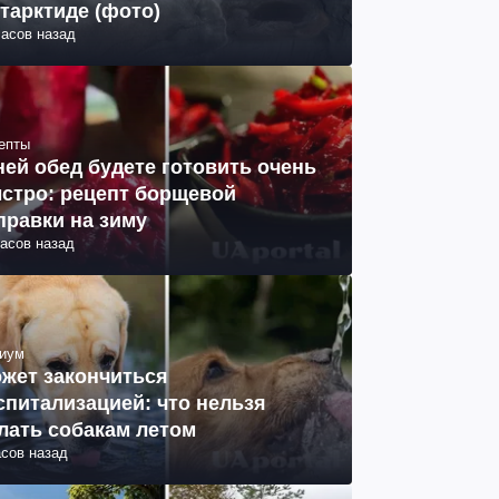
тарктиде (фото)
часов назад
епты
ней обед будете готовить очень
стро: рецепт борщевой
правки на зиму
часов назад
иум
жет закончиться
спитализацией: что нельзя
лать собакам летом
асов назад