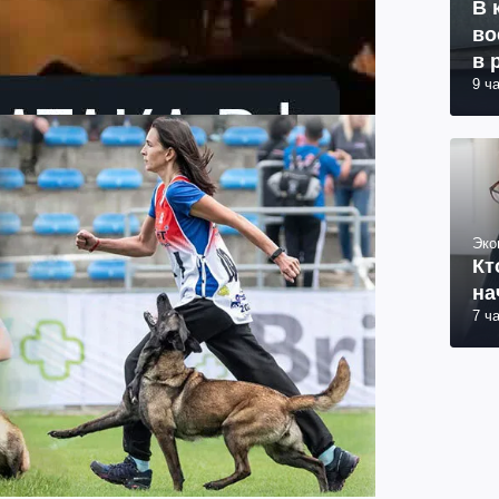
В 
во
в 
9 ч
Эко
Кт
на
7 ч