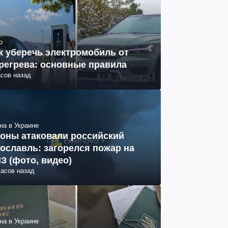
о
к уберечь электромобиль от
регрева: основные правила
асов назад
на в Украине
оны атаковали российский
ославль: загорелся пожар на
З (фото, видео)
часов назад
на в Украине