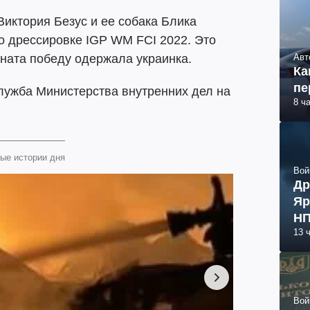
иктория Безус и ее собака Блика
о дрессировке IGP WM FCI 2022. Это
Авт
ната победу одержала украинка.
Ка
пе
лужба Министерства внутренних дел на
8 ч
ые истории дня
Вой
Др
Яр
НП
13 
Вой