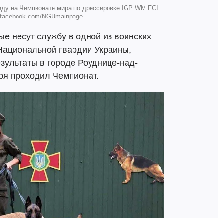
еду на Чемпионате мира по дрессировке IGP WM FCI
: facebook.com/NGUmainpage
ые несут службу в одной из воинских
Национальной гвардии Украины,
зультаты в городе Роуднице-над-
бря проходил Чемпионат.