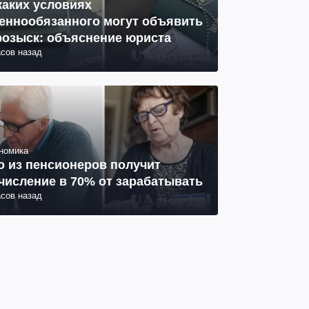
каких условиях
еннообязанного могут объявить
розыск: объяснение юриста
асов назад
номика
о из пенсионеров получит
числение в 70% от зарабатывать
асов назад