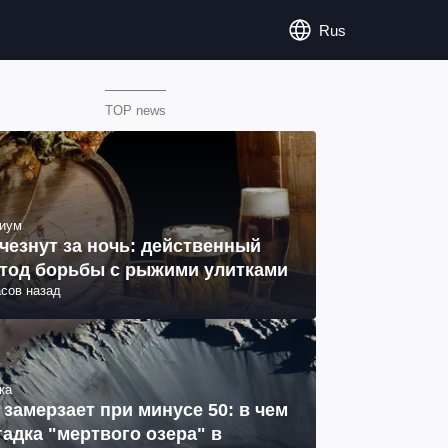
Rus
TOP news
иум
чезнут за ночь: действенный
тод борьбы с рыжими улитками
асов назад
ка
 замерзает при минусе 50: в чем
гадка "мертвого озера" в