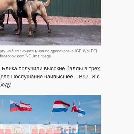
еду на Чемпионате мира по дрессировке IGP WM FCI
: facebook.com/NGUmainpage
 Блика получили высокие баллы в трех
деле Послушание наивысшее – В97. И с
беду.