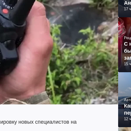
Ан
17 
Рец
С 
бы
за
15 
Авт
Ка
пе
12 
нировку новых специалистов на