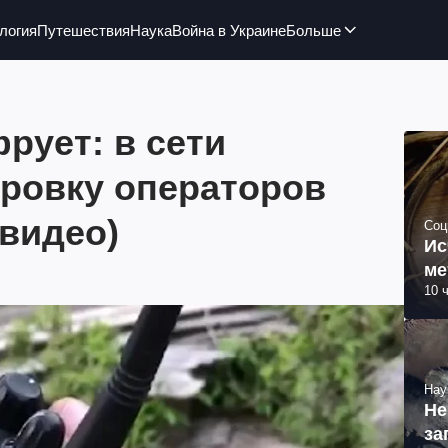
логия
Путешествия
Наука
Война в Украине
Больше
рует: в сети
ировку операторов
видео)
Соц
Ис
ме
10 
Нау
Не
за