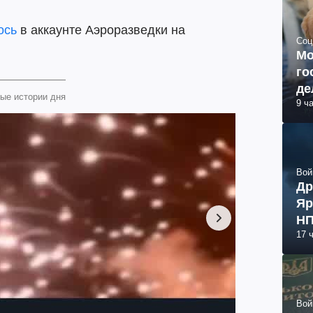
ось
в аккаунте Аэроразведки на
Соц
Мо
го
де
ые истории дня
9 ч
Вой
Др
Яр
НП
17 
Вой