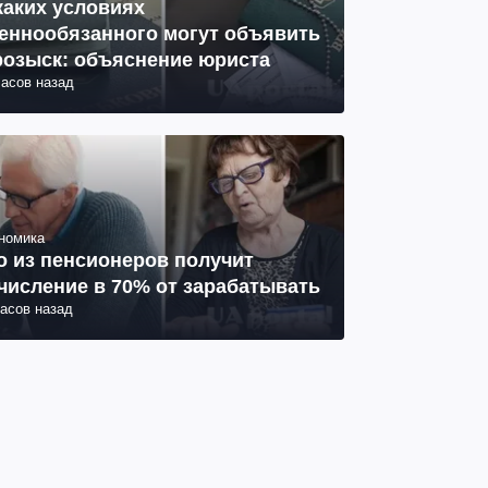
каких условиях
еннообязанного могут объявить
розыск: объяснение юриста
часов назад
номика
о из пенсионеров получит
числение в 70% от зарабатывать
часов назад