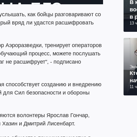
В 
во
услышать, как бойцы разговаривают со
в 
орый вряд ли удастся расшифровать
13 
ор Аэроразведки, тренирует операторов
 обучающий процесс, можете послушать
аг не расшифрует", - подписано
Эко
Кт
на
ая способствует созданию и внедрению
11 
й для Сил безопасности и обороны
яются волонтеры Ярослав Гончар,
 Хазин и Дмитрий Лисенбарт.