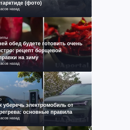
тарктиде (фото)
часов назад
епты
ней обед будете готовить очень
стро: рецепт борщевой
правки на зиму
часов назад
о
к уберечь электромобиль от
регрева: основные правила
часов назад