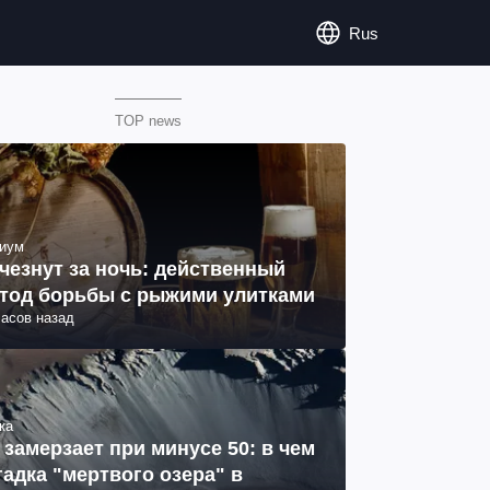
Rus
TOP news
иум
чезнут за ночь: действенный
тод борьбы с рыжими улитками
часов назад
ка
 замерзает при минусе 50: в чем
гадка "мертвого озера" в