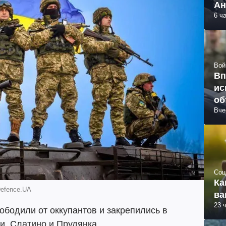
Ан
6 ч
Вой
Вп
ис
об
Вче
Соц
Ка
Defence.UA
ва
23 
бодили от оккупантов и закрепились в
и, Слатино и Прудянка.