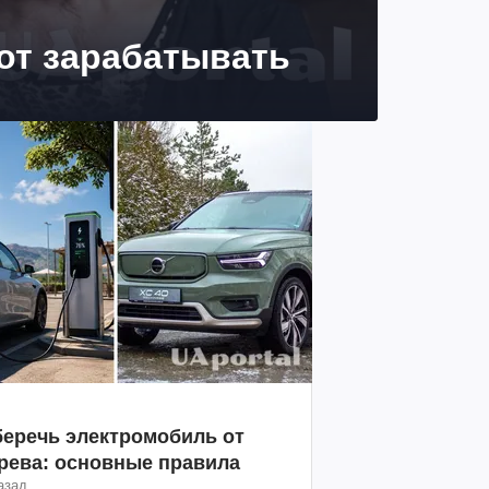
 от зарабатывать
беречь электромобиль от
рева: основные правила
азад