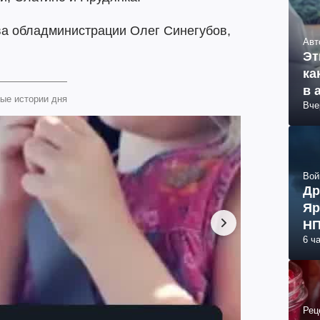
ва обладминистрации Олег Синегубов,
Авт
Эт
ка
в 
ые истории дня
Вче
Вой
Др
Яр
НП
6 ч
Рец