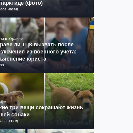
тарктиде (фото)
асов назад
на в Украине
раве ли ТЦК вызвать после
ключения из военного учета:
ъяснение юриста
ра
иум
кие три вещи сокращают жизнь
шей собаки
часа назад