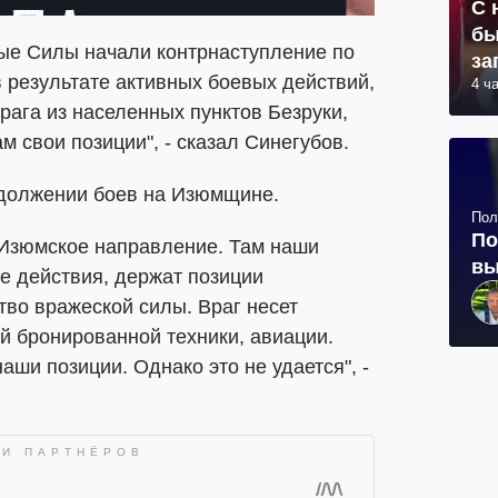
С 
бы
ные Силы начали контрнаступление по
за
 результате активных боевых действий,
4 ч
ага из населенных пунктов Безруки,
м свои позиции", - сказал Синегубов.
одолжении боев на Изюмщине.
Пол
По
 Изюмское направление. Там наши
вы
 действия, держат позиции
во вражеской силы. Враг несет
й бронированной техники, авиации.
ши позиции. Однако это не удается", -