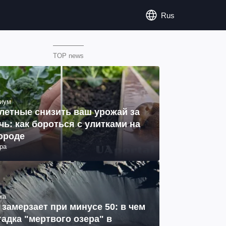
Rus
TOP news
иум
летные снизить ваш урожай за
чь: как бороться с улитками на
ороде
ра
ка
 замерзает при минусе 50: в чем
гадка "мертвого озера" в