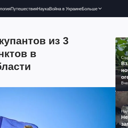
логия
Путешествия
Наука
Война в Украине
Больше
купантов из 3
нктов в
Соц
бласти
Вз
но
ог
Вче
Нау
Не
за