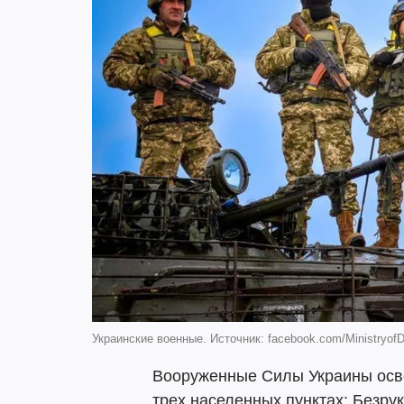
Украинские военные. Источник: facebook.com/Ministryof
Вооруженные Силы Украины осво
трех населенных пунктах: Безрук