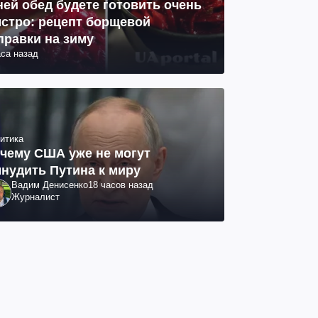
ней обед будете готовить очень
стро: рецепт борщевой
правки на зиму
аса назад
итика
чему США уже не могут
нудить Путина к миру
Вадим Денисенко
18 часов назад
Журналист