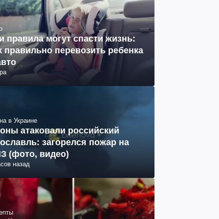
о
и правила могут спасти жизнь:
к правильно перевозить ребенка
авто
ра
на в Украине
оны атаковали российский
ославль: загорелся пожар на
З (фото, видео)
асов назад
епты