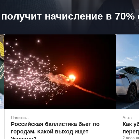
 получит начисление в 70%
Политика
Авто
Российская баллистика бьет по
Как у
городам. Какой выход ищет
перег
2 часа н