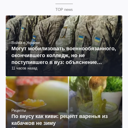
TOP news
Война в Украине
Могут мобилизовать военнообязанного,
окончившего колледж, но не
поступившего в вуз: объяснение
11 часов назад
юриста
Рецепты
По вкусу как киви: рецепт варенья из
кабачков не зиму