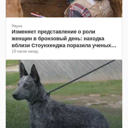
Наука
Изменяет представление о роли
женщин в бронзовый день: находка
вблизи Стоунхенджа поразила ученых
13 часов назад
(фото)