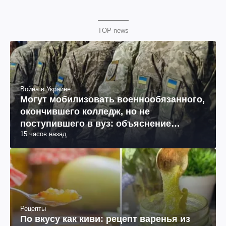
TOP news
Война в Украине
Могут мобилизовать военнообязанного,
окончившего колледж, но не
поступившего в вуз: объяснение
15 часов назад
юриста
Рецепты
По вкусу как киви: рецепт варенья из