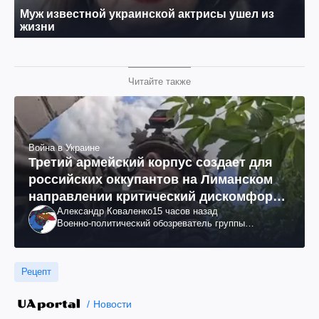
Читайте также
Война в Украине
Третий армейский корпус создает для
российских оккупантов на Лиманском
направлении критический дискомфорт:
Александр Коваленко
15 часов назад
как это удалось
Военно-политический обозреватель группы
"Информационное сопротивление"
Рецепт
Новости