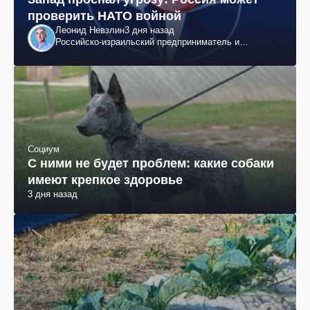
проверить НАТО войной
Леонид Невзлин
3 дня назад
Российско-израильский предприниматель и
общественный деятель, бывший вице-президент
"ЮКОСа"
Социум
С ними не будет проблем: какие собаки
имеют крепкое здоровье
3 дня назад