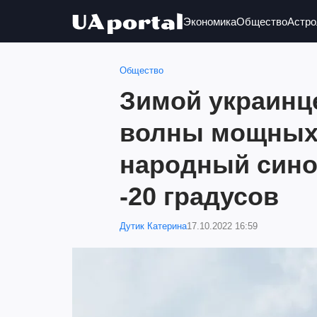
Экономика
Общество
Астро
Общество
Зимой украинц
волны мощных
народный сино
-20 градусов
Дутик Катерина
17.10.2022 16:59