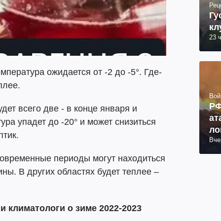
Рец
Гу
кл
23 
мпература ожидается от -2 до -5°. Где-
плее.
Вой
РФ
ет всего две - в конце января и
ат
ура упадет до -20° и может снизиться
ло
птик.
Вче
ко
ра
тковременные периоды могут находиться
ны. В других областях будет теплее –
и климатологи о зиме 2022-2023