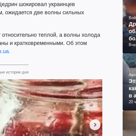
Щедрин шокировал украинцев
ам, ожидается две волны сильных
Вой
Др
об
т относительно теплой, а волны холода
бо
раны и кратковременными. Об этом
Вче
ви
.ua.
ые истории дня
Авт
Эт
ка
в 
20 