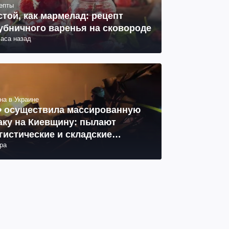
епты
стой, как мармелад: рецепт
убничного варенья на сковороде
часа назад
на в Украине
 осуществила массированную
аку на Киевщину: пылают
гистические и складские
ра
мплексы, 14 погибших, 27
неных (фото, видео)