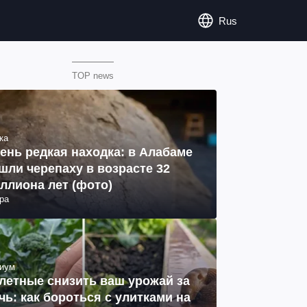
Rus
TOP news
ка
ень редкая находка: в Алабаме
шли черепаху в возрасте 32
ллиона лет (фото)
ра
иум
летные снизить ваш урожай за
чь: как бороться с улитками на