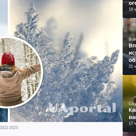
ог
18 
Вой
Вп
ис
об
21 
Соц
Ка
ва
17 
 2022-2023