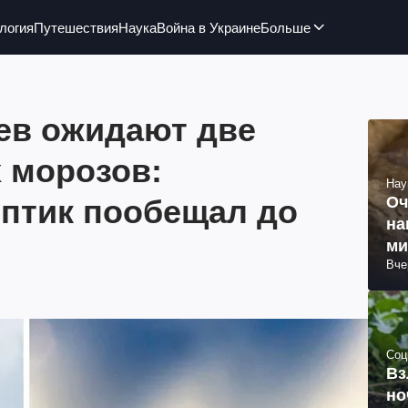
логия
Путешествия
Наука
Война в Украине
Больше
ев ожидают две
 морозов:
Нау
птик пообещал до
Оч
на
ми
Вче
Соц
Вз
но