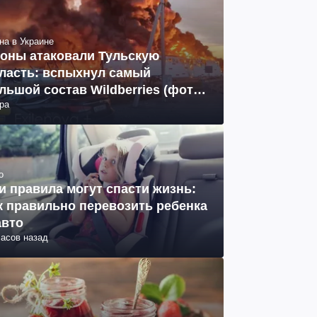
на в Украине
оны атаковали Тульскую
ласть: вспыхнул самый
льшой состав Wildberries (фото,
ра
део)
о
и правила могут спасти жизнь:
к правильно перевозить ребенка
авто
часов назад