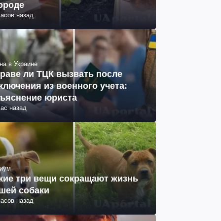
ороде
часов назад
на в Украине
раве ли ТЦК вызвать после
ключения из военного учета:
ъяснение юриста
час назад
иум
кие три вещи сокращают жизнь
шей собаки
часов назад