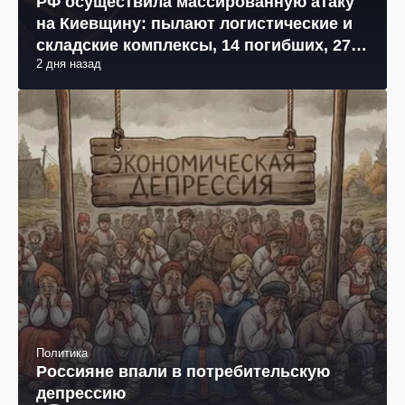
РФ осуществила массированную атаку
на Киевщину: пылают логистические и
складские комплексы, 14 погибших, 27
2 дня назад
раненых (фото, видео)
Политика
Россияне впали в потребительскую
депрессию