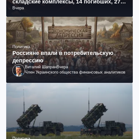
складские комплексы, 14 погибших, 27
Вчера
раненых (фото, видео)
Политика
Россияне впали в потребительскую
депрессию
Виталий Шапран
Вчера
Член Украинского общества финансовых аналитиков
Политика