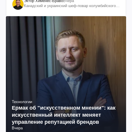
Эктор Хименес-Браво
Вчера
Канадский и украинский шеф-повар колумбийского
происхождения, бизнесмен, телеведущий
Технологии
Ермак об "искусственном мнении": как
искусственный интеллект меняет
управление репутацией брендов
Вчера