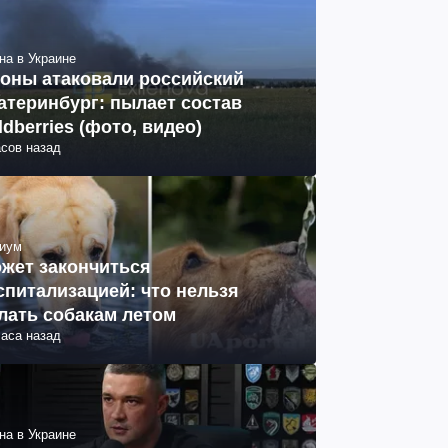
на в Украине
оны атаковали российский
атеринбург: пылает состав
ldberries (фото, видео)
асов назад
иум
жет закончиться
спитализацией: что нельзя
лать собакам летом
часа назад
на в Украине