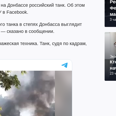
Ре
на Донбассе российский танк. Об этом
Фе
 в Facebook.
ма
3 ч
пр
го танка в степях Донбасса выглядит
 — сказано в сообщении.
ражеская техника. Танк, судя по кадрам,
Эко
Кт
на
23 