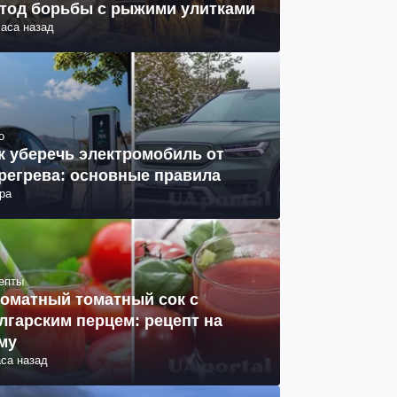
тод борьбы с рыжими улитками
часа назад
о
к уберечь электромобиль от
регрева: основные правила
ра
епты
оматный томатный сок с
лгарским перцем: рецепт на
му
аса назад