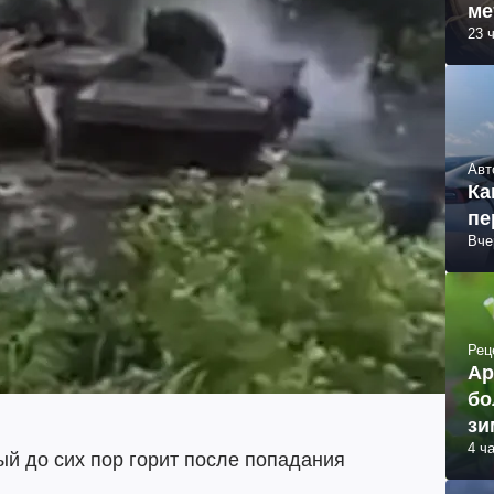
ме
23 
Авт
Ка
пе
Вче
Рец
Ар
бо
зи
4 ч
ый до сих пор горит после попадания