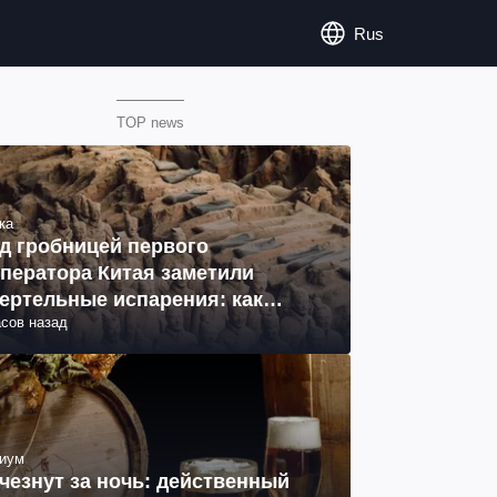
Rus
TOP news
ка
д гробницей первого
ператора Китая заметили
ертельные испарения: как
асов назад
разовались (фото)
иум
чезнут за ночь: действенный