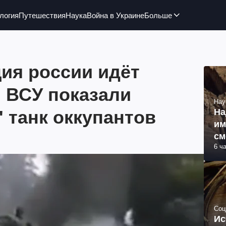
логия
Путешествия
Наука
Война в Украине
Больше
ия россии идёт
 ВСУ показали
Нау
 танк оккупантов
На
им
см
6 ч
об
Соц
Ис