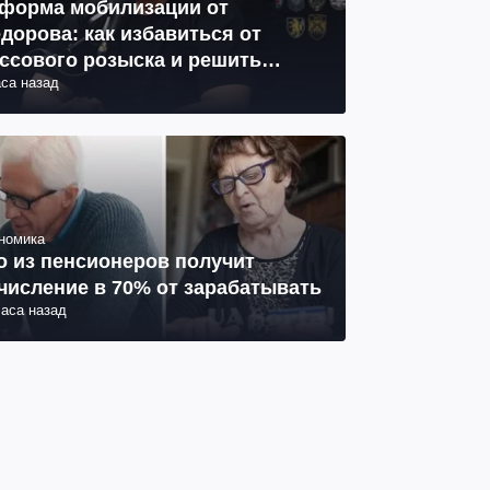
форма мобилизации от
дорова: как избавиться от
ссового розыска и решить
аса назад
облему СОЧ
номика
о из пенсионеров получит
числение в 70% от зарабатывать
часа назад