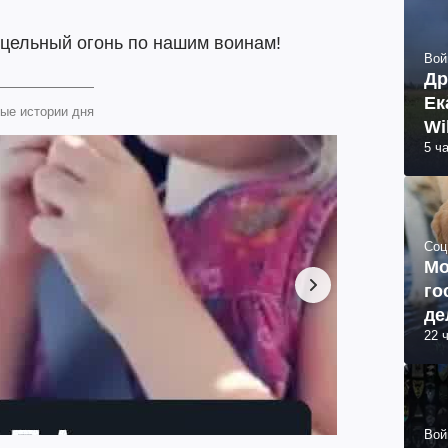
ицельный огонь по нашим воинам!
Вой
Др
Ек
ые истории дня
Wi
5 ч
Соц
Мо
го
де
22 
Вой