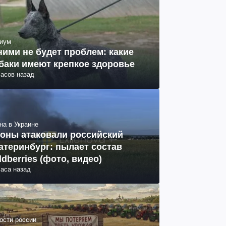
иум
ними не будет проблем: какие
баки имеют крепкое здоровье
часов назад
на в Украине
оны атаковали российский
атеринбург: пылает состав
ldberries (фото, видео)
часа назад
ости россии