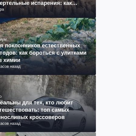
ертельные испарения: как
ра
разовались (фото)
иум
я поклонников естественных
тодов: как бороться с улитками
з химии
часов назад
о
еальны для тех, кто любит
тешествовать: топ самых
носливых кроссоверов
часов назад