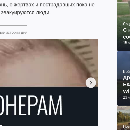
нь, о жертвах и пострадавших пока не
 эвакуируются люди.
Соц
С 
ые истории дня
со
15 
Вой
Др
Ек
Wi
23 
Нов