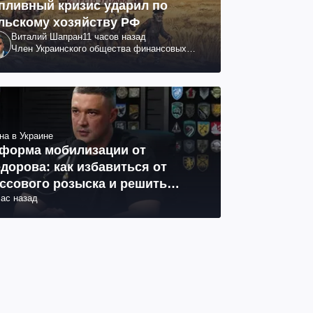
пливный кризис ударил по
льскому хозяйству РФ
Виталий Шапран
11 часов назад
Член Украинского общества финансовых
аналитиков
на в Украине
форма мобилизации от
дорова: как избавиться от
ссового розыска и решить
час назад
облему СОЧ