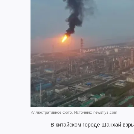
Иллюстративное фото. Источник: newsflys.com
В китайском городе Шанхай взр