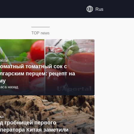
Rus
TOP news
епты
оматный томатный сок с
лгарским перцем: рецепт на
му
часа назад
ка
д гробницей первого
ператора Китая заметили