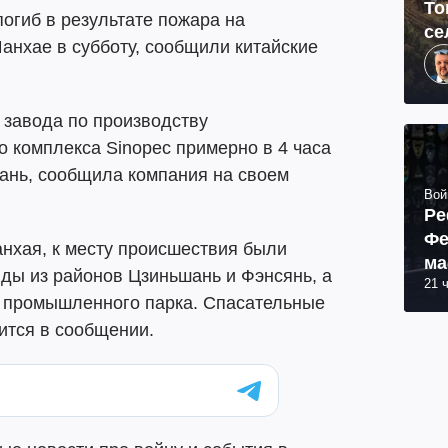
То
огиб в результате пожара на
се
анхае в субботу, сообщили китайские
 завода по производству
 комплекса Sinopec примерно в 4 часа
шань, сообщила компания на своем
Вой
Ре
Фе
хая, к месту происшествия были
ма
ды из районов Цзиньшань и Фэнсянь, а
21 
пр
о промышленного парка. Спасательные
ится в сообщении.