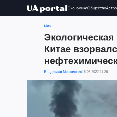
Экономика
Общество
Астро
Мир
Экологическая 
Китае взорвал
нефтехимическ
Владислав Москаленко
18.06.2022 11:26