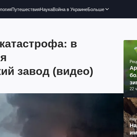
логия
Путешествия
Наука
Война в Украине
Больше
катастрофа: в
ся
Рец
ий завод (видео)
Ар
бо
зи
22 
Нау
На
им