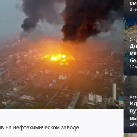
см
Вче
об
Соц
Дл
ме
бе
17 
Авт
Ид
пу
вы
19 
ыв на нефтехимическом заводе.