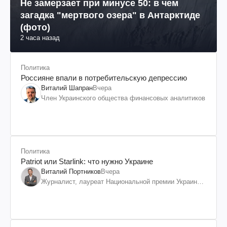
Не замерзает при минусе 50: в чем
загадка "мертвого озера" в Антарктиде
(фото)
2 часа назад
Политика
Россияне впали в потребительскую депрессию
Виталий Шапран
Вчера
Член Украинского общества финансовых аналитиков
Политика
Patriot или Starlink: что нужно Украине
Виталий Портников
Вчера
Журналист, лауреат Национальной премии Украины
им. Шевченко