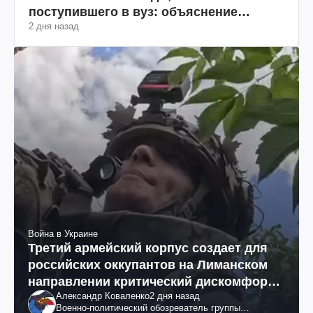
поступившего в вуз: объяснение
2 дня назад
юриста
Война в Украине
Третий армейский корпус создает для
российских оккупантов на Лиманском
направлении критический дискомфорт:
Александр Коваленко
2 дня назад
как это удалось
Военно-политический обозреватель группы