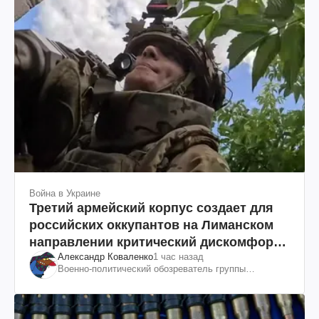
Война в Украине
Третий армейский корпус создает для
российских оккупантов на Лиманском
направлении критический дискомфорт:
Александр Коваленко
1 час назад
как это удалось
Военно-политический обозреватель группы
"Информационное сопротивление"