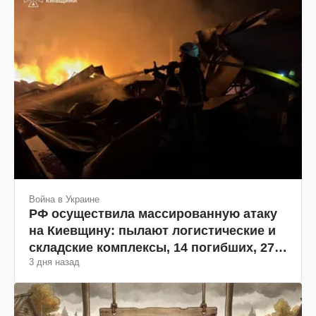
Война в Украине
РФ осуществила массированную атаку
на Киевщину: пылают логистические и
складские комплексы, 14 погибших, 27
3 дня назад
раненых (фото, видео)