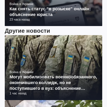
Война в Украине
Как снять статус "в розыске" онлайн:
объяснение юриста
23 часа назад
Другие новости
Война в Украине
Могут мобилизовать военнообязанного,
окончившего колледж, но не
поступившего в вуз: объяснение
1 час назад
юриста