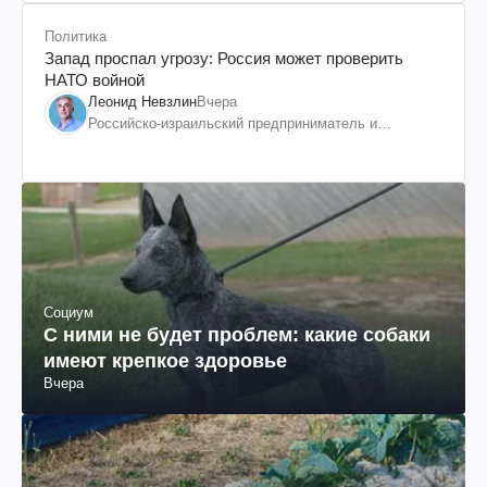
Политика
Запад проспал угрозу: Россия может проверить
НАТО войной
Леонид Невзлин
Вчера
Российско-израильский предприниматель и
общественный деятель, бывший вице-президент
"ЮКОСа"
Социум
С ними не будет проблем: какие собаки
имеют крепкое здоровье
Вчера