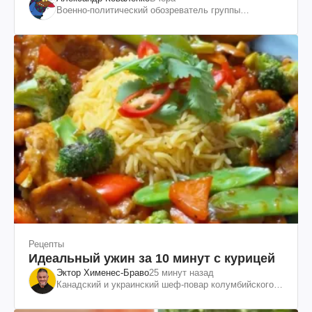
как это удалось
Военно-политический обозреватель группы
"Информационное сопротивление"
Рецепты
Идеальный ужин за 10 минут с курицей
Эктор Хименес-Браво
25 минут назад
Канадский и украинский шеф-повар колумбийского
происхождения, бизнесмен, телеведущий