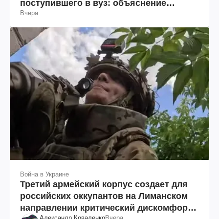
поступившего в вуз: объяснение
Вчера
юриста
Война в Украине
Третий армейский корпус создает для
российских оккупантов на Лиманском
направлении критический дискомфорт:
Александр Коваленко
Вчера