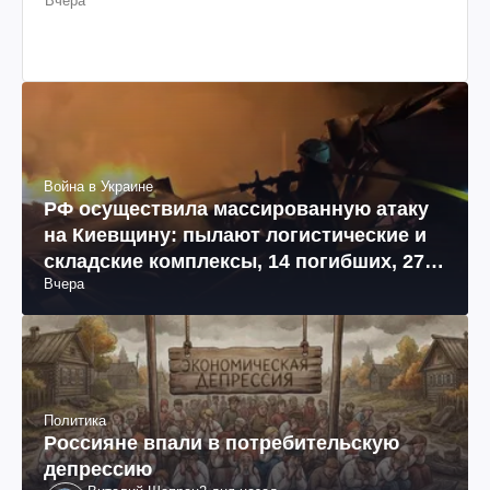
Вчера
Война в Украине
РФ осуществила массированную атаку
на Киевщину: пылают логистические и
складские комплексы, 14 погибших, 27
Вчера
раненых (фото, видео)
Политика
Россияне впали в потребительскую
депрессию