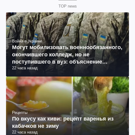
TOP news
Война в Украине
Могут мобилизовать военнообязанного,
окончившего колледж, но не
поступившего в вуз: объяснение
22 часа назад
юриста
Рецепты
По вкусу как киви: рецепт варенья из
кабачков не зиму
22 часа назад