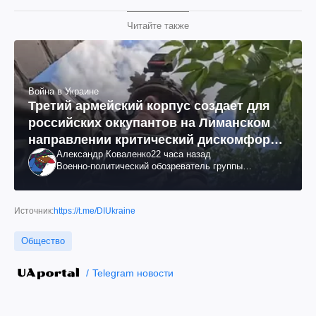
Читайте также
Война в Украине
Третий армейский корпус создает для
российских оккупантов на Лиманском
направлении критический дискомфорт:
Александр Коваленко
22 часа назад
как это удалось
Военно-политический обозреватель группы
"Информационное сопротивление"
Источник:
https://t.me/DIUkraine
Общество
Telegram новости