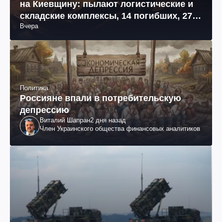
на Киевщину: пылают логистические и
складские комплексы, 14 погибших, 27
Вчера
раненых (фото, видео)
Политика
Россияне впали в потребительскую
депрессию
Виталий Шапран
2 дня назад
Член Украинского общества финансовых аналитиков