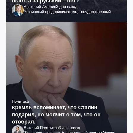
бьют, а за русский – нет?
Анатолий Амелин
3 дня назад
Украинский предприниматель, государственный
служащий и общественный деятель
Политика
Кремль вспоминает, что Сталин
подарил, но молчит о том, что он
отобрал.
Виталий Портников
3 дня назад
Журналист, лауреат Национальной премии Украины