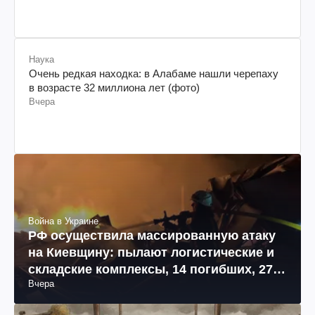
Наука
Очень редкая находка: в Алабаме нашли черепаху
в возрасте 32 миллиона лет (фото)
Вчера
Война в Украине
РФ осуществила массированную атаку
на Киевщину: пылают логистические и
складские комплексы, 14 погибших, 27
Вчера
раненых (фото, видео)