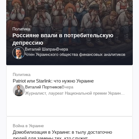
Политика
Россияне впали в потребительскую
депрессию
Виталий Шапран
Вчера
Член Украинского общества финансовых аналитиков
Политика
Patriot или Starlink: что нужно Украине
Виталий Портников
Вчера
Журналист, лауреат Национальной премии Украины
им. Шевченко
Война в Украине
Домобилизация в Украине: в тылу достаточно
людей для замены тех, кто служит