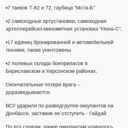
▪️7 танков Т-62 и 72, гаубица "Мста-Б"
▪️2 самоходные артустановки, самоходная
артиллерийско-минометная установка "Нона-С",
▪️17 единиц бронированной и автомобильной
техники, также уничтожены
▪️2 полевых склада боеприпасов в
Бериславском и Херсонском районах.
Окончательные потери врага –
доразведываются.
ВСУ ударили по разведгруппе оккупантов на
Донбассе, заставив ее отступить - Гайдай
По его словам, ранее оккупантам удавалось