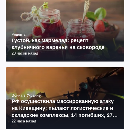
Рецепты
Густой, как мармелад: рецепт
клубничного варенья на сковороде
20 часов назад
Война в Украине
РФ осуществила массированную атаку
на Киевщину: пылают логистические и
складские комплексы, 14 погибших, 27
22 часа назад
раненых (фото, видео)