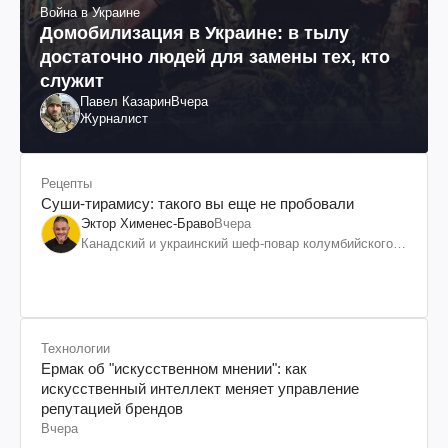
Война в Украине
Домобилизация в Украине: в тылу
достаточно людей для замены тех, кто
служит
Павел Казарин
Вчера
Журналист
Рецепты
Суши-тирамису: такого вы еще не пробовали
Эктор Хименес-Браво
Вчера
Канадский и украинский шеф-повар колумбийского
происхождения, бизнесмен, телеведущий
Технологии
Ермак об "искусственном мнении": как
искусственный интеллект меняет управление
репутацией брендов
Вчера