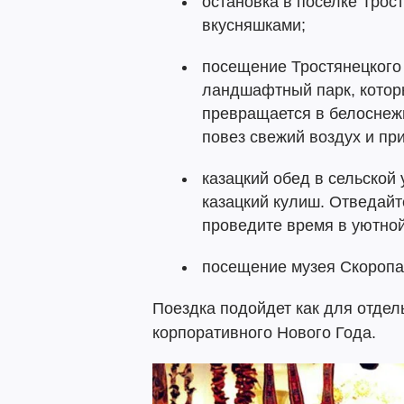
остановка в поселке Трос
вкусняшками;
посещение Тростянецкого
ландшафтный парк, котор
превращается в белоснежн
повез свежий воздух и пр
казацкий обед в сельской
казацкий кулиш. Отведайт
проведите время в уютной
посещение музея Скоропад
Поездка подойдет как для отдел
корпоративного Нового Года.