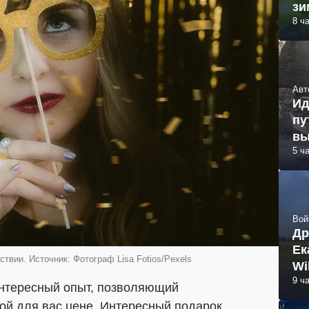
зи
8 ч
Авт
Ид
пу
вы
5 ч
Вой
Др
Ек
твии. Источник: Фотограф Lisa Fotios/Pexels
Wi
9 ч
интересный опыт, позволяющий
ой для вас цене. Интересный подарок