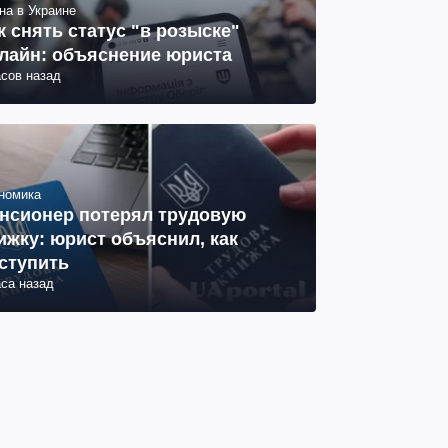
на в Украине
к снять статус "в розыске"
лайн: объяснение юриста
асов назад
номика
нсионер потерял трудовую
ижку: юрист объяснил, как
ступить
аса назад