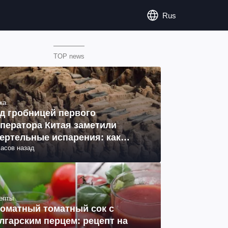
Rus
TOP news
ка
д гробницей первого
ператора Китая заметили
ертельные испарения: как
часов назад
разовались (фото)
епты
оматный томатный сок с
лгарским перцем: рецепт на