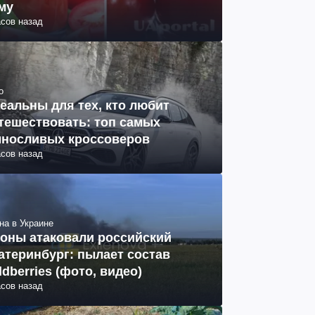
му
асов назад
о
еальны для тех, кто любит
тешествовать: топ самых
носливых кроссоверов
асов назад
на в Украине
оны атаковали российский
атеринбург: пылает состав
ldberries (фото, видео)
асов назад