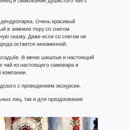
тянец и смакование душистого чая с
 дендропарка. Очень красивый
ый в зимнюю пору со снегом
ую сказку. Даже если со снегом не
ирода остается неизменной;
 усадьбе. В меню шашлык и настоящий
е чай из настоящего самовара и
 компании.
ского с проведением экскурсии.
ьных лиц, так и для празднования