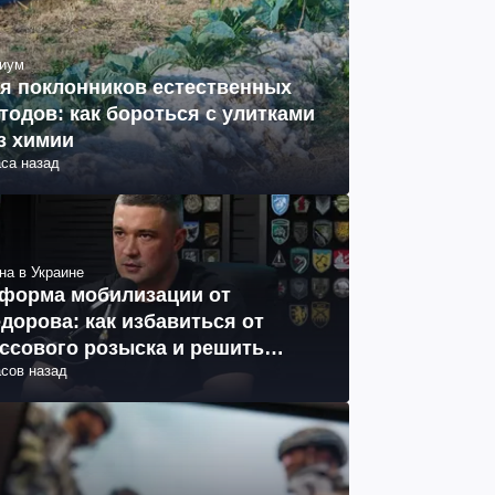
иум
я поклонников естественных
тодов: как бороться с улитками
з химии
аса назад
на в Украине
форма мобилизации от
дорова: как избавиться от
ссового розыска и решить
асов назад
облему СОЧ