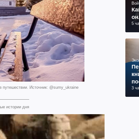
Вой
Ка
он
5 ч
Эко
Пе
кн
по
в путешествии. Источник: @sumy_ukraine
3 ч
ые истории дня