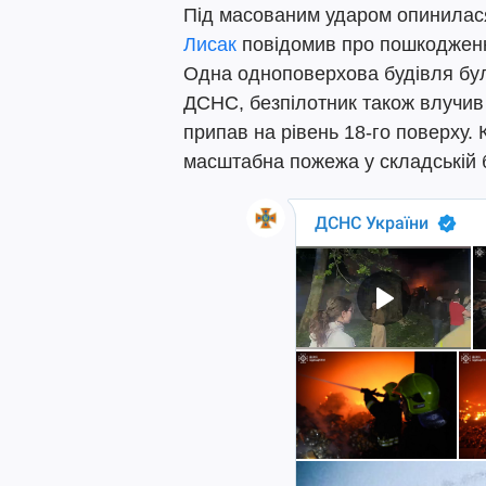
Під масованим ударом опинилас
Лисак
повідомив про пошкодження
Одна одноповерхова будівля бул
ДСНС, безпілотник також влучив
припав на рівень 18-го поверху. 
масштабна пожежа у складській б