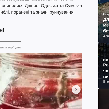
и опинилися Дніпро, Одеська та Сумська
гиблі, поранені та значні руйнування
Соц
Дл
ме
ні
бе
3 г
вні історії дня
Війн
Ре
як
ви
8 г