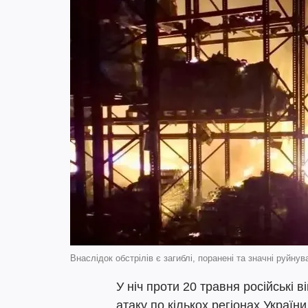
Внаслідок обстрілів є загиблі, поранені та значні руйн
У ніч проти 20 травня російські 
атаку по кількох регіонах Україн