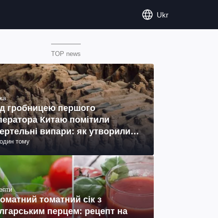
Ukr
TOP news
ка
д гробницею першого
ператора Китаю помітили
ертельні випари: як утворились
годин тому
ото)
епти
оматний томатний сік з
лгарським перцем: рецепт на