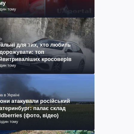
му
один тому
о
еальні для тих, хто любить
дорожувати: топ
йвитриваліших кросоверів
один тому
а в Україні
они атакували російський
атеринбург: палає склад
ldberries (фото, відео)
годин тому