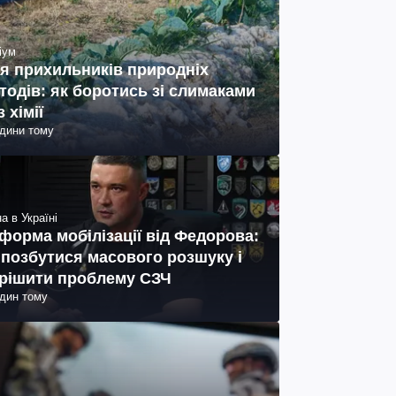
іум
я прихильників природніх
тодів: як боротись зі слимаками
з хімії
одини тому
а в Україні
форма мобілізації від Федорова:
 позбутися масового розшуку і
рішити проблему СЗЧ
один тому