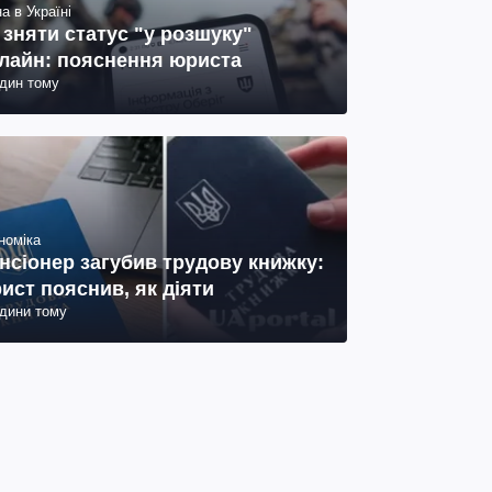
а в Україні
 зняти статус "у розшуку"
лайн: пояснення юриста
один тому
номіка
нсіонер загубив трудову книжку:
ист пояснив, як діяти
одини тому