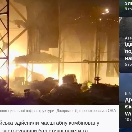
зи
9 г
Авт
Ід
по
на
5 г
Війн
Др
Єк
ування цивільної інфраструктури. Джерело: Дніпропетровська ОВА
Wi
10 
війська здійснили масштабну комбіновану
и, застосувавши балістичні ракети та