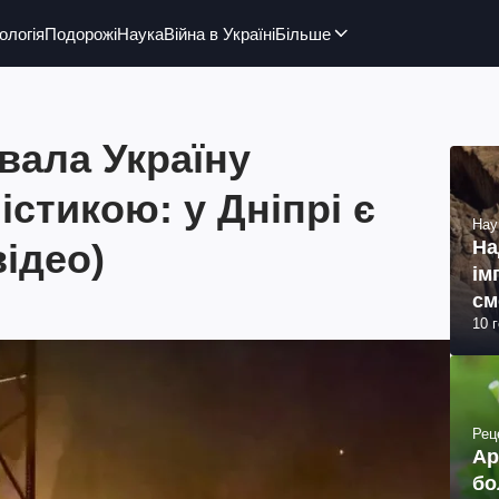
ологія
Подорожі
Наука
Війна в Україні
Більше
вала Україну
істикою: у Дніпрі є
Нау
відео)
На
ім
см
10 
(ф
Рец
Ар
бо