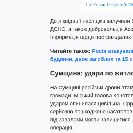
До ліквідації наслідків залучили
ДСНС, а також добровольців Асоц
Інформація щодо постраждалих 
Читайте також:
Росія атакувал
будинки, двоє загиблих та 15 
Сумщина: удари по житло
На Сумщині російські дрони ата
громади. Міський голова Коното
ударом опинилася цивільна інфра
серйозно пошкоджено багатопове
під завалами могли залишитися л
операція.