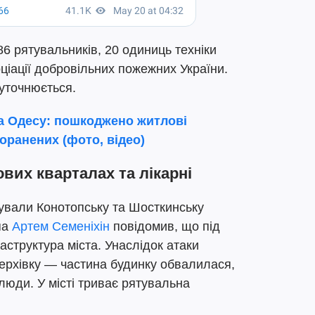
 86 рятувальників, 20 одиниць техніки
іації добровільних пожежних України.
уточнюється.
а Одесу: пошкоджено житлові
поранених (фото, відео)
вих кварталах та лікарні
кували Конотопську та Шосткинську
па
Артем Семеніхін
повідомив, що під
структура міста. Унаслідок атаки
рхівку — частина будинку обвалилася,
юди. У місті триває рятувальна