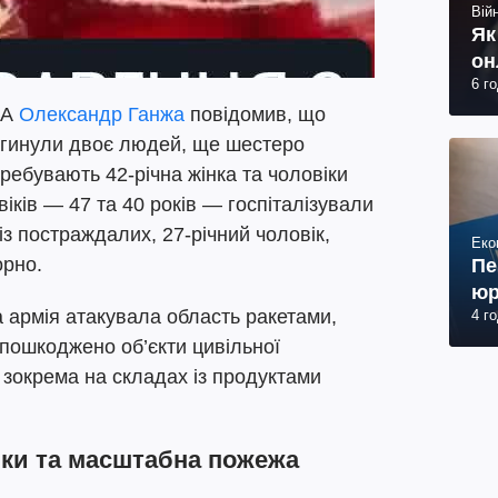
Війн
Як
он
6 г
ВА
Олександр Ганжа
повідомив, що
 загинули двоє людей, ще шестеро
ребувають 42-річна жінка та чоловіки
віків — 47 та 40 років — госпіталізували
 із постраждалих, 27-річний чоловік,
Еко
орно.
Пе
юр
 армія атакувала область ракетами,
4 г
 пошкоджено об’єкти цивільної
 зокрема на складах із продуктами
нки та масштабна пожежа