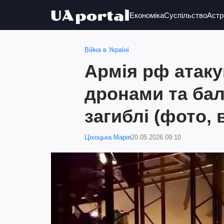
Економіка
Суспільство
Астр
Війна в Україні
Армія рф атаку
дронами та бал
загиблі (фото, 
Ціхоцька Марія
20.05.2026 09:10