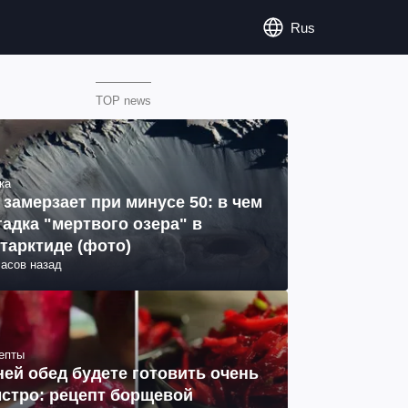
Rus
TOP news
ка
 замерзает при минусе 50: в чем
гадка "мертвого озера" в
тарктиде (фото)
часов назад
епты
ней обед будете готовить очень
стро: рецепт борщевой