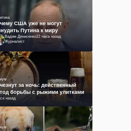
итика
чему США уже не могут
нудить Путина к миру
Вадим Денисенко
22 часа назад
Журналист
иум
чезнут за ночь: действенный
тод борьбы с рыжими улитками
аса назад
иум