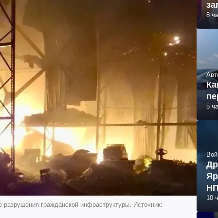
за
8 ч
Авт
Ка
пе
5 ч
Вой
Др
Яр
НП
10 
ые разрушения гражданской инфраструктуры. Источник: