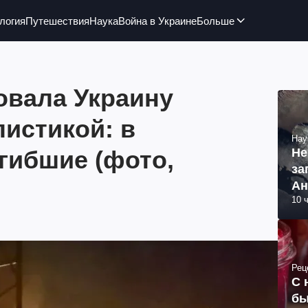
логия
Путешествия
Наука
Война в Украине
Больше
овала Украину
истикой: в
Нау
гибшие (фото,
Не
за
Ан
10 
Рец
С 
бы