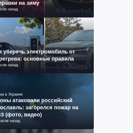
правки на зиму
асов назад
о
к уберечь электромобиль от
регрева: основные правила
асов назад
на в Украине
оны атаковали российский
ославль: загорелся пожар на
З (фото, видео)
часов назад