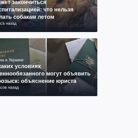
жет закончиться
спитализацией: что нельзя
лать собакам летом
аса назад
на в Украине
каких условиях
еннообязанного могут объявить
розыск: объяснение юриста
асов назад