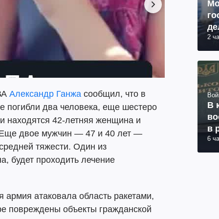
Мо
го
де
2 ч
ВА
Александр Ганжа
сообщил, что в
Вой
В 
ре погибли два человека, еще шестеро
во
и находятся 42-летняя женщина и
в 
. Еще двое мужчин — 47 и 40 лет —
6 ч
средней тяжести. Один из
а, будет проходить лечение
я армия атаковала область ракетами,
ре повреждены объекты гражданской