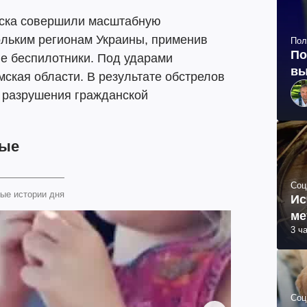
ойска совершили масштабную
ольким регионам Украины, применив
Пол
По
ые беспилотники. Под ударами
вы
мская области. В результате обстрелов
е разрушения гражданской
ные
Соц
ые истории дня
Ис
ме
3 ч
Соц