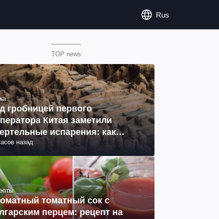
Rus
TOP news
ка
д гробницей первого
ператора Китая заметили
ертельные испарения: как
часов назад
разовались (фото)
епты
оматный томатный сок с
лгарским перцем: рецепт на