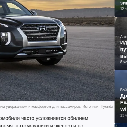
зи
12 
Авт
Ид
пу
вы
8 ч
Вой
Др
Ек
гим удержанием и комфортом для пассажиров. Источник: Hyunda
Wi
13 
омобиля часто усложняется обилием
время, автомеханики и эксперты по