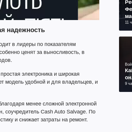
Ре
Фе
ма
11 
пр
ая надежность
одит в лидеры по показателям
собенно ценят за выносливость, в
одов.
Вой
Ка
простая электроника и широкая
он
ет модель удобной и для владельцев, и
9 ч
благодаря менее сложной электронной
н, соучредитель Cash Auto Salvage. По
стику и снижает затраты на ремонт.