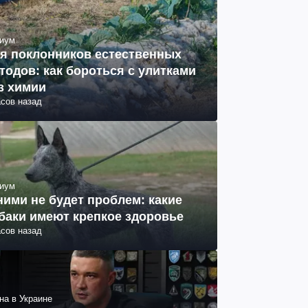
иум
я поклонников естественных
тодов: как бороться с улитками
з химии
асов назад
иум
ними не будет проблем: какие
баки имеют крепкое здоровье
асов назад
на в Украине