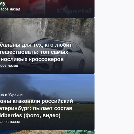
му
часов назад
о
еальны для тех, кто любит
тешествовать: топ самых
носливых кроссоверов
асов назад
на в Украине
оны атаковали российский
атеринбург: пылает состав
ldberries (фото, видео)
часов назад