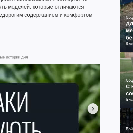
ть моделей, которые отличаются
недорогим содержанием и комфортом
Соц
Дл
ме
бе
6 ч
ые истории дня
Соц
С 
со
5 ч
Вой