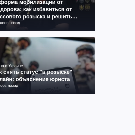
форма мобилизации от
дорова: как избавиться от
ссового розыска и решить
часов назад
облему СОЧ
на в Украине
к снять статус "в розыске"
лайн: объяснение юриста
асов назад