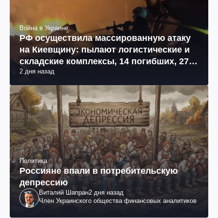
Война в Украине
РФ осуществила массированную атаку
на Киевщину: пылают логистические и
складские комплексы, 14 погибших, 27
2 дня назад
раненых (фото, видео)
Политика
Россияне впали в потребительскую
депрессию
Виталий Шапран
2 дня назад
Член Украинского общества финансовых аналитиков