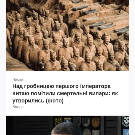
Наука
Над гробницею першого імператора
Китаю помітили смертельні випари: як
утворились (фото)
Вчора