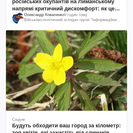
російських окупантів на Лиманському
напрямі критичний дискомфорт: як це
Олександр Коваленко
9 годин тому
вдалося
Військово-політичний оглядач групи "Інформаційний
спротив"
Соціум
Будуть обходити ваш город за кілометр:
топ квітів, які захистіть від слимаків