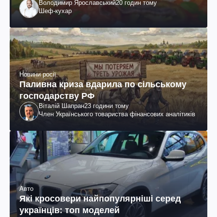
Володимир Ярославський
20 годин тому
Шеф-кухар
Новини росії
Паливна криза вдарила по сільському
господарству РФ
Віталій Шапран
23 години тому
Член Українського товариства фінансових аналітиків
Авто
Які кросовери найпопулярніші серед
українців: топ моделей