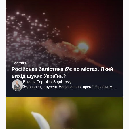
Політика
Російська балістика б'є по містах. Який
вихід шукає Україна?
Віталій Портніков
3 дні тому
Журналіст, лауреат Національної премії України ім.
Шевченка