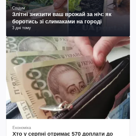
Соціум
Злітні знизити ваш врожай за ніч: як
боротись зі слимаками на городі
3 дні тому
Економіка
Хто у серпні отримає 570 доплати до