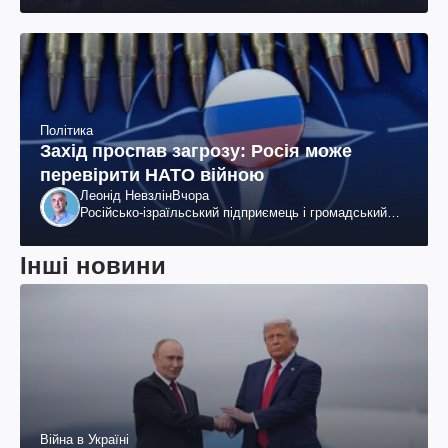
Політика
Захід проспав загрозу: Росія може
перевірити НАТО війною
Леонід Невзлін
Вчора
Російсько-ізраїльський підприємець і громадський
діяч, колишній віцепрезидент "ЮКОСа"
Інші новини
Війна в Україні