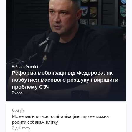
Війна в Україні
Реформа мобілізації від Федорова: як
позбутися масового розшуку і вирішити
проблему СЗЧ
Вчора
Соціум
Може закінчитись госпіталізацією: що не можна
робити собакам влітку
2 дні тому