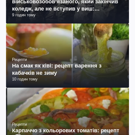
військовозобов’язаного, який закінчив
коледж, але не вступив у виш:
9 годин тому
пояснення юриста
Рецепти
На смак як ківі: рецепт варення з
кабачків не зиму
10 годин тому
Рецепти
Карпаччо з кольорових томатів: рецепт