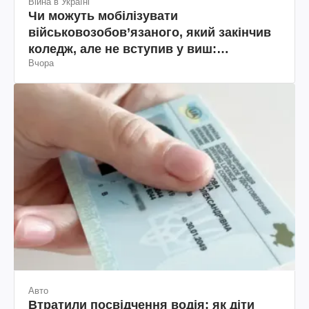
Війна в Україні
Чи можуть мобілізувати
військовозобов’язаного, який закінчив
коледж, але не вступив у виш:
Вчора
пояснення юриста
Авто
Втратили посвідчення водія: як діти