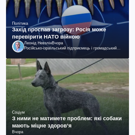
Політика
Захід проспав загрозу: Росія може
перевірити НАТО війною
Леонід Невзлін
Вчора
Російсько-ізраїльський підприємець і громадський
діяч, колишній віцепрезидент "ЮКОСа"
Соціум
З ними не матимете проблем: які собаки
мають міцне здоров’я
Вчора