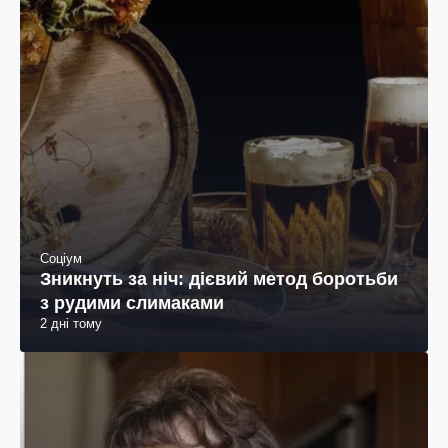
Соціум
Зникнуть за ніч: дієвий метод боротьби
з рудими слимаками
2 дні тому