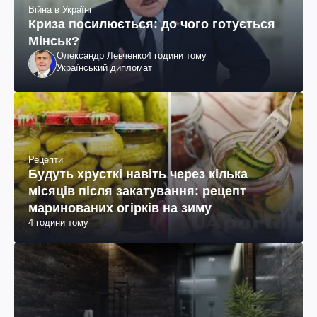
Війна в Україні
Криза посилюється: до чого готується
Мінськ?
Олександр Левченко
4 години тому
Український дипломат
Рецепти
Будуть хрусткі навіть через кілька
місяців після закатування: рецепт
маринованих огірків на зиму
4 години тому