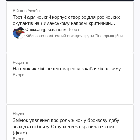
Війна в Україні
Третій армійський корпус створює для російських
окупантів на Лиманському напрямі критичний
дискомфорт: як це вдалося
Олександр Коваленко
Вчора
Військово-політичний оглядач групи "Інформаційний
спротив"
Рецепти
На смак як ківі: рецепт варення з кабачків не зиму
Вчора
Наука
Змінює уявлення про роль жінок у бронзову добу:
знахідка поблизу Стоунхенджа вразила вчених
(фото)
Вчора