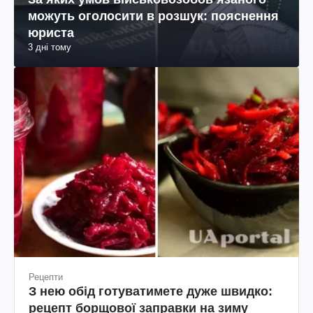
можуть оголосити в розшук: пояснення
юриста
3 дні тому
Рецепти
З нею обід готуватимете дуже швидко:
рецепт борщової заправки на зиму