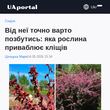
Ukr
Соціум
Від неї точно варто
позбутись: яка рослина
приваблює кліщів
Ціхоцька Марія
14.05.2026 15:34