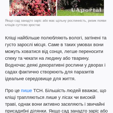
Якщо сад занадто заріс або має щільну рослинність, ризик появи
кліщів суттєво зростає
Кліщі найбільше полюбляють вологі, затінені та
густо зарослі місця. Саме в таких умовах вони
можуть ховатися від сонця, легше переносити
спеку та чекати на людину або тварину.
Водночас деякі декоративні рослини у дворах і
садах фактично створюють для паразитів
ідеальне середовище для життя.
Про це
пише
ТСН. Більшість людей вважає, що
кліщі трапляються лише у лісах чи високій
траві, однак вони активно заселяють і звичайні
присадибні ділянки. Якщо сад занадто заріс або