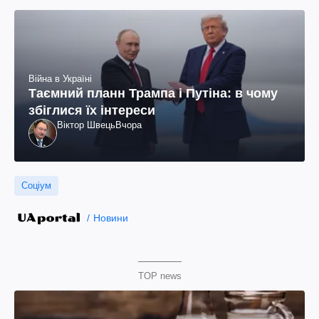
Війна в Україні
Таємний планн Трампа і Путіна: в чому
збіглися їх інтереси
Віктор Швець
Вчора
Соціум
Новини
TOP news