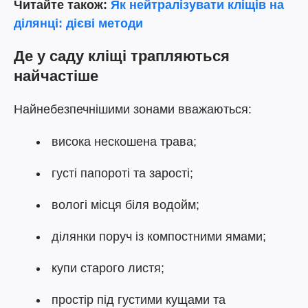
Читайте також:
Як нейтралізувати кліщів на
ділянці: дієві методи
Де у саду кліщі трапляються
найчастіше
Найнебезпечнішими зонами вважаються:
висока нескошена трава;
густі папороті та зарості;
вологі місця біля водойм;
ділянки поруч із компостними ямами;
купи старого листя;
простір під густими кущами та