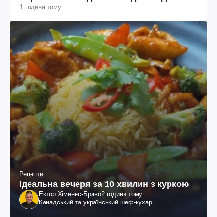
1 година тому
Рецепти
Ідеальна вечеря за 10 хвилин з куркою
Ектор Хіменес-Браво
2 години тому
Канадський та український шеф-кухар
колумбійського походження, бізнесмен, телеведучий