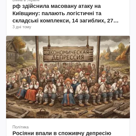
рф здійснила масовану атаку на
Київщину: палають логістичні та
складські комплекси, 14 загиблих, 27
3 дні тому
поранених (фото, відео)
Політика
Росіяни впали в споживчу депресію