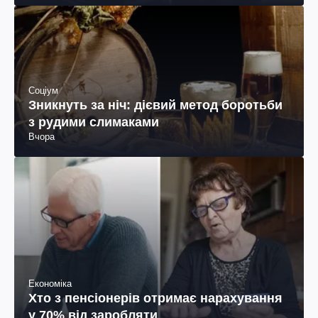
Соціум
Зникнуть за ніч: дієвий метод боротьби
з рудими слимаками
Вчора
Економіка
Хто з пенсіонерів отримає нарахування
у 70% від заробляти