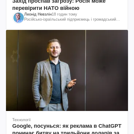
Захід проспав загрозу: Росія може
перевірити НАТО війною
Леонід Невзлін
18 годин тому
Російсько-ізраїльський підприємець і громадський
діяч, колишній віцепрезидент "ЮКОСа"
Технології
Google, посунься: як реклама в ChatGPT
починає битву на трильйони доларів за