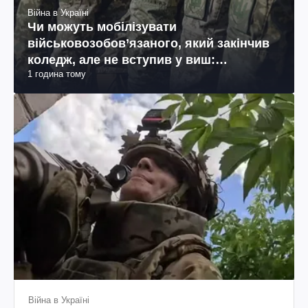
Війна в Україні
Чи можуть мобілізувати
військовозобов’язаного, який закінчив
коледж, але не вступив у виш:
1 година тому
пояснення юриста
Війна в Україні