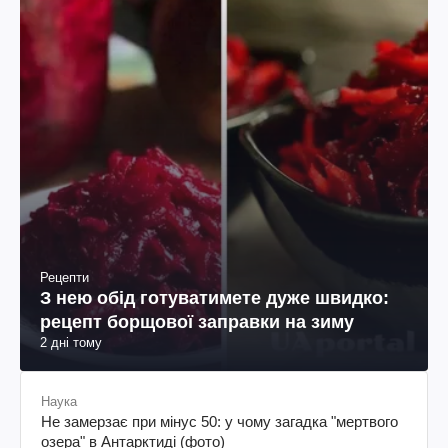
Рецепти
З нею обід готуватимете дуже швидко:
рецепт борщової заправки на зиму
2 дні тому
Наука
Не замерзає при мінус 50: у чому загадка "мертвого
озера" в Антарктиді (фото)