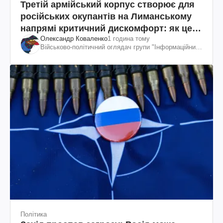
Третій армійський корпус створює для
російських окупантів на Лиманському
напрямі критичний дискомфорт: як це
Олександр Коваленко
1 година тому
вдалося
Військово-політичний оглядач групи "Інформаційний
спротив"
Політика