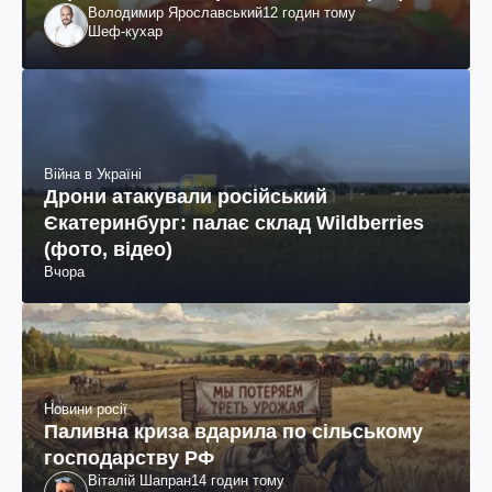
Володимир Ярославський
12 годин тому
Шеф-кухар
Війна в Україні
Дрони атакували російський
Єкатеринбург: палає склад Wildberries
(фото, відео)
Вчора
Новини росії
Паливна криза вдарила по сільському
господарству РФ
Віталій Шапран
14 годин тому