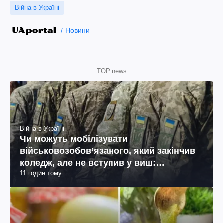
Війна в Україні
Новини
TOP news
Війна в Україні
Чи можуть мобілізувати
військовозобов’язаного, який закінчив
коледж, але не вступив у виш:
11 годин тому
пояснення юриста