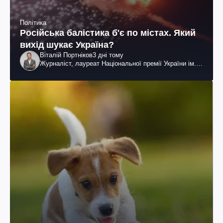
Політика
Російська балістика б'є по містах. Який
вихід шукає Україна?
Віталій Портніков
3 дні тому
Журналіст, лауреат Національної премії України ім.
Шевченка