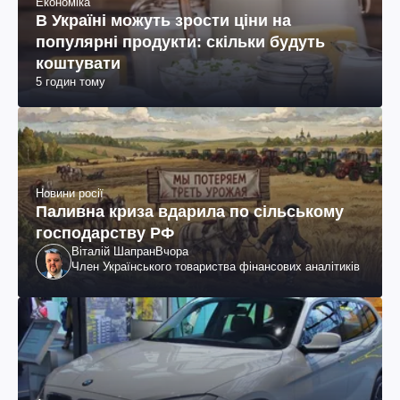
Економіка
В Україні можуть зрости ціни на
популярні продукти: скільки будуть
коштувати
5 годин тому
Новини росії
Паливна криза вдарила по сільському
господарству РФ
Віталій Шапран
Вчора
Член Українського товариства фінансових аналітиків