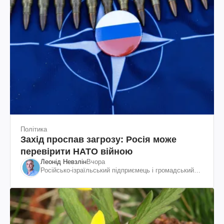
Політика
Захід проспав загрозу: Росія може
перевірити НАТО війною
Леонід Невзлін
Вчора
Російсько-ізраїльський підприємець і громадський
діяч, колишній віцепрезидент "ЮКОСа"