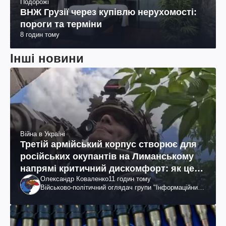
Подорожі
ВНЖ Грузії через купівлю нерухомості:
пороги та терміни
8 годин тому
Інші новини
Війна в Україні
Третій армійський корпус створює для
російських окупантів на Лиманському
напрямі критичний дискомфорт: як це
Олександр Коваленко
11 годин тому
вдалося
Військово-політичний оглядач групи "Інформаційний
спротив"