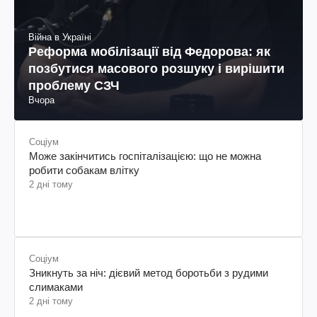
Війна в Україні
Реформа мобілізації від Федорова: як
позбутися масового розшуку і вирішити
проблему СЗЧ
Вчора
Соціум
Може закінчитись госпіталізацією: що не можна
робити собакам влітку
2 дні тому
Соціум
Зникнуть за ніч: дієвий метод боротьби з рудими
слимаками
2 дні тому