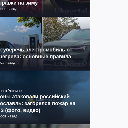
правки на зиму
асов назад
о
к уберечь электромобиль от
регрева: основные правила
аса назад
на в Украине
оны атаковали российский
ославль: загорелся пожар на
З (фото, видео)
асов назад