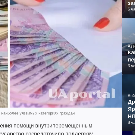
за
6 ч
Авт
Ка
пе
3 ч
Вой
Др
Яр
 наиболее уязвимых категориях граждан
НП
8 ч
вления помощи внутриперемещенным
сударство сосредоточило поддержку,