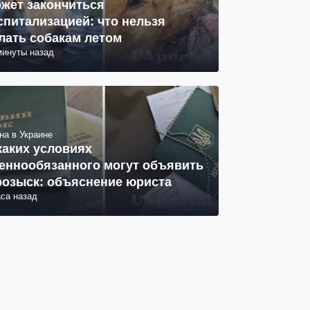
жет закончиться
спитализацией: что нельзя
лать собакам летом
минуты назад
на в Украине
каких условиях
еннообязанного могут объявить
розыск: объяснение юриста
аса назад