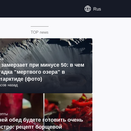
Rus
TOP news
ка
 замерзает при минусе 50: в чем
гадка "мертвого озера" в
тарктиде (фото)
асов назад
епты
ней обед будете готовить очень
стро: рецепт борщевой