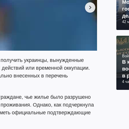
Мо
го
де
42 
Вой
 получить украинцы, вынужденные
В 
х действий или временной оккупации.
во
в 
ально внесенных в перечень
4 ч
граждане, чье жилье было разрушено
 проживания. Однако, как подчеркнула
 иметь официальные подтверждающие