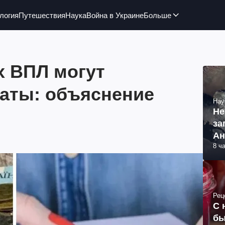
логия
Путешествия
Наука
Война в Украине
Больше
х ВПЛ могут
аты: объяснение
Нау
Не
за
Ан
8 ч
Рец
С 
бы