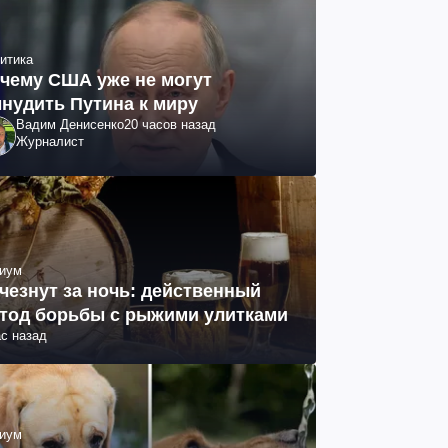
итика
чему США уже не могут
нудить Путина к миру
Вадим Денисенко
20 часов назад
Журналист
иум
чезнут за ночь: действенный
тод борьбы с рыжими улитками
ас назад
иум