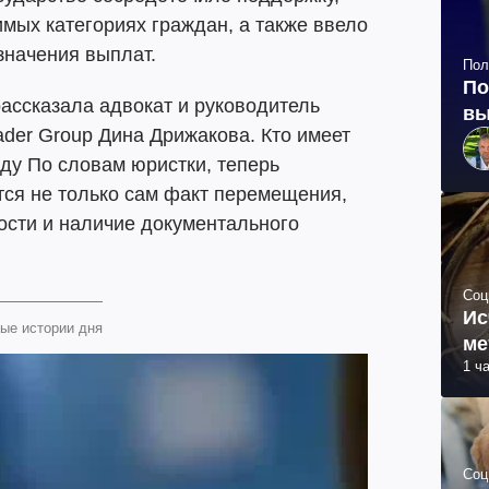
имых категориях граждан, а также ввело
значения выплат.
Пол
По
ассказала адвокат и руководитель
вы
der Group Дина Дрижакова. Кто имеет
ду По словам юристки, теперь
ся не только сам факт перемещения,
ости и наличие документального
Соц
Ис
ые истории дня
ме
1 ч
Соц