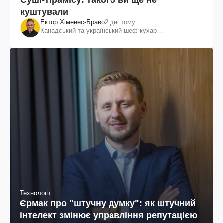
куштували
Ектор Хіменес-Браво
2 дні тому
Канадський та український шеф-кухар
колумбійського походження, бізнесмен, телеведучий
Технології
Єрмак про "штучну думку": як штучний
інтелект змінює управління репутацією