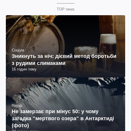
TOP news
Соціум
Зникнуть за ніч: дієвий метод боротьби
з рудими слимаками
16 годин тому
Наука
Не замерзає при мінус 50: у чому
загадка "мертвого озера" в Антарктиді
(фото)