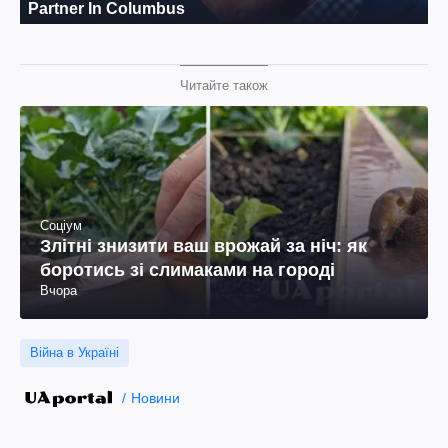
Читайте також
Соціум
Злітні знизити ваш врожай за ніч: як
боротись зі слимаками на городі
Вчора
Війна в Україні
Новини