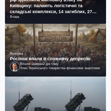
Київщину: палають логістичні та
складські комплекси, 14 загиблих, 27
Вчора
поранених (фото, відео)
Політика
Росіяни впали в споживчу депресію
Віталій Шапран
2 дні тому
Член Українського товариства фінансових аналітиків