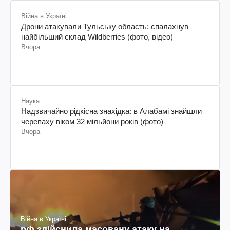
Війна в Україні
Дрони атакували Тульську область: спалахнув
найбільший склад Wildberries (фото, відео)
Вчора
Наука
Надзвичайно рідкісна знахідка: в Алабамі знайшли
черепаху віком 32 мільйони років (фото)
Вчора
Війна в Україні
рф здійснила масовану атаку на