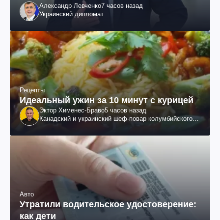
Александр Левченко
7 часов назад
Украинский дипломат
Рецепты
Идеальный ужин за 10 минут с курицей
Эктор Хименес-Браво
5 часов назад
Канадский и украинский шеф-повар колумбийского
происхождения, бизнесмен, телеведущий
Авто
Утратили водительское удостоверение:
как дети