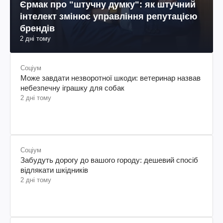
Єрмак про "штучну думку": як штучний
інтелект змінює управління репутацією
брендів
2 дні тому
Соціум
Може завдати незворотної шкоди: ветеринар назвав
небезпечну іграшку для собак
2 дні тому
Соціум
Забудуть дорогу до вашого городу: дешевий спосіб
відлякати шкідників
2 дні тому