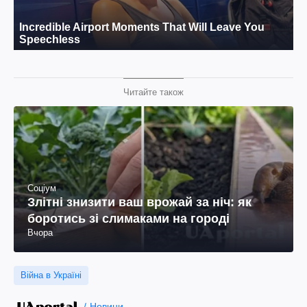
Читайте також
Соціум
Злітні знизити ваш врожай за ніч: як
боротись зі слимаками на городі
Вчора
Війна в Україні
Новини