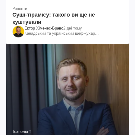
Рецепти
Суші-тірамісу: такого ви ще не
куштували
Ектор Хіменес-Браво
2 дні тому
Канадський та український шеф-кухар
колумбійського походження, бізнесмен, телеведучий
Технології