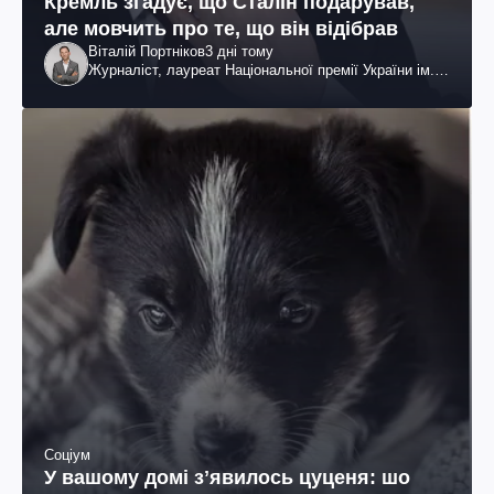
Кремль згадує, що Сталін подарував,
але мовчить про те, що він відібрав
Віталій Портніков
3 дні тому
Журналіст, лауреат Національної премії України ім.
Шевченка
Соціум
У вашому домі зʼявилось цуценя: шо