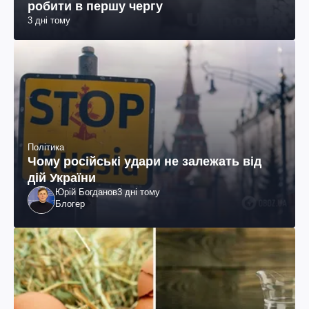
робити в першу чергу
3 дні тому
Політика
Чому російські удари не залежать від
дій України
Юрій Богданов
3 дні тому
Блогер