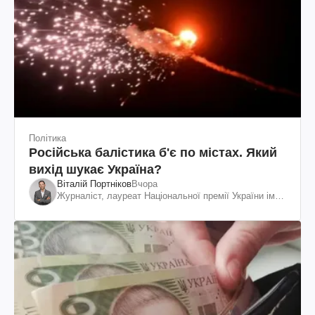
Політика
Російська балістика б'є по містах. Який
вихід шукає Україна?
Віталій Портніков
Вчора
Журналіст, лауреат Національної премії України ім.
Шевченка