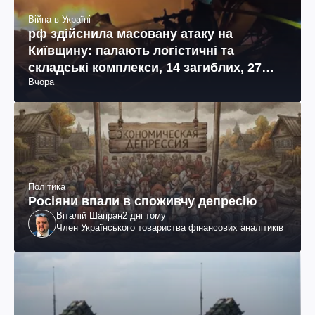
Війна в Україні
рф здійснила масовану атаку на
Київщину: палають логістичні та
складські комплекси, 14 загиблих, 27
Вчора
поранених (фото, відео)
Політика
Росіяни впали в споживчу депресію
Віталій Шапран
2 дні тому
Член Українського товариства фінансових аналітиків