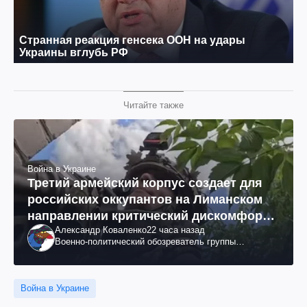
Читайте также
Война в Украине
Третий армейский корпус создает для
российских оккупантов на Лиманском
направлении критический дискомфорт:
Александр Коваленко
22 часа назад
как это удалось
Военно-политический обозреватель группы
"Информационное сопротивление"
Война в Украине