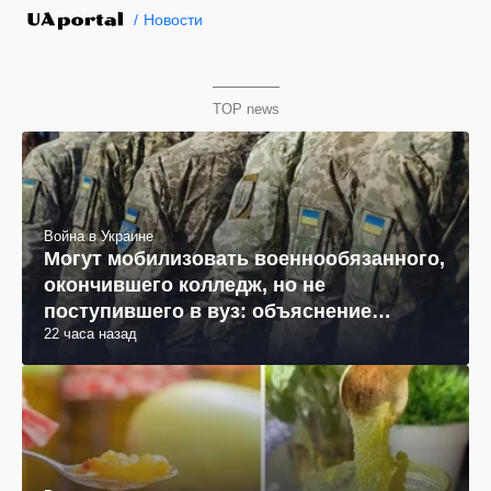
Новости
TOP news
Война в Украине
Могут мобилизовать военнообязанного,
окончившего колледж, но не
поступившего в вуз: объяснение
22 часа назад
юриста